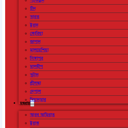
পাকিস্তান
চীন
ভারত
ইরান
কোরিয়া
জাপান
মালয়েশিয়া
সিঙ্গাপুর
মালদ্বীপ
ভুটান
শ্রীলঙ্কা
নেপাল
মিয়ানমার
মধ্যপ্রাচ্য
আরব আমিরাত
ইরাক