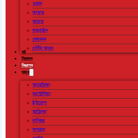
ওমান
কাতার
কুয়েত
বাহরাইন
লেবানন
সৌদি আরব
ধর্ম
বিনোদন
বিজ্ঞাপন
আরও
আমেরিকা
অস্ট্রেলিয়া
ইউরোপ
আফ্রিকা
বাণিজ্য
অপরাধ