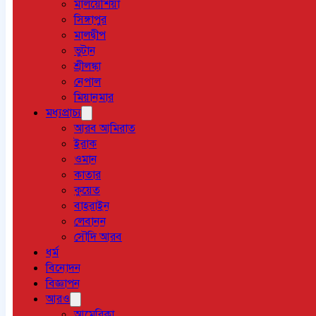
মালয়েশিয়া
সিঙ্গাপুর
মালদ্বীপ
ভুটান
শ্রীলঙ্কা
নেপাল
মিয়ানমার
মধ্যপ্রাচ্য
আরব আমিরাত
ইরাক
ওমান
কাতার
কুয়েত
বাহরাইন
লেবানন
সৌদি আরব
ধর্ম
বিনোদন
বিজ্ঞাপন
আরও
আমেরিকা