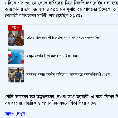
এদিকে গত ৩০ মে থেকে হাজিদের নিয়ে ফিরতি হজ ফ্লাইট শুরু হয়
ব্যবস্থাপনায় প্রায় ৭৮ হাজার ৫০০ জন মুসল্লি হজ পালনের উদ্দেশ্
হজযাত্রী পরিবহনের ফ্লাইট শেষ হয়েছিল ২১ মে।
আরও
প্রেমের টানে কেরানীগঞ্জে চীনা যুবক, ধর্ম বদলে করলেন বিয়ে
হরমুজ প্রণালি নিয়ে সমঝোতায় ইরান-ওমান
ভারতের থানায় তরুণীর অভিযোগ, জামালপুরে কলেজশিক্ষার্থী গ্রেপ্তার
সৌদি আরবের হজ মন্ত্রণালয়ের দেওয়া তথ্য অনুযায়ী, এ বছর বিশ্বের বি
সব ধরনের দাপ্তরিক ও প্রশাসনিক সহযোগিতা দিয়ে যাচ্ছে।
আরও দেখুন