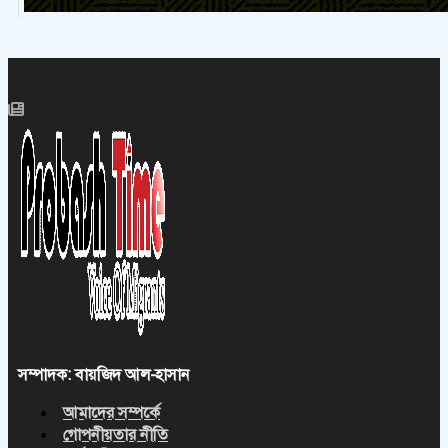
সম্পাদক: বায়জিদ আল-হাসান
আমাদের সম্পর্কে
গোপনীয়তার নীতি