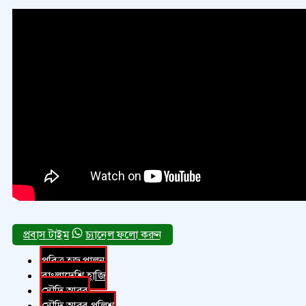
চ্যানেল ফলো করুন
পবিত্র হজ পালন
বাংলাদেশি হাজি
সৌদি আরব
সৌদি আরব পুলিশ