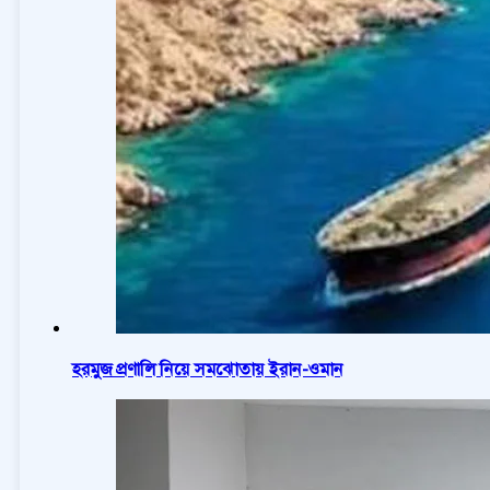
হরমুজ প্রণালি নিয়ে সমঝোতায় ইরান-ওমান