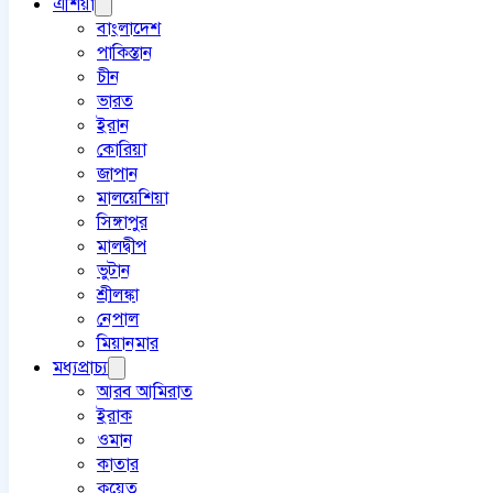
এশিয়া
বাংলাদেশ
পাকিস্তান
চীন
ভারত
ইরান
কোরিয়া
জাপান
মালয়েশিয়া
সিঙ্গাপুর
মালদ্বীপ
ভুটান
শ্রীলঙ্কা
নেপাল
মিয়ানমার
মধ্যপ্রাচ্য
আরব আমিরাত
ইরাক
ওমান
কাতার
কুয়েত