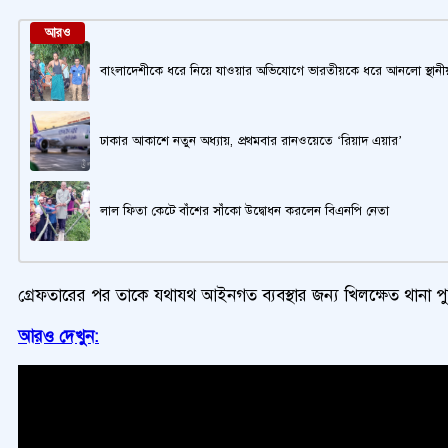
আরও
বাংলাদেশীকে ধরে নিয়ে যাওয়ার অভিযোগে ভারতীয়কে ধরে আনলো স্থানী
ঢাকার আকাশে নতুন অধ্যায়, প্রথমবার রানওয়েতে ‘রিয়াদ এয়ার’
লাল ফিতা কেটে বাঁশের সাঁকো উদ্বোধন করলেন বিএনপি নেতা
গ্রেফতারের পর তাকে যথাযথ আইনগত ব্যবস্থার জন্য খিলক্ষেত থানা পু
আরও দেখুন: