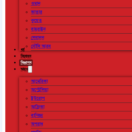
ওমান
কাতার
কুয়েত
বাহরাইন
লেবানন
সৌদি আরব
ধর্ম
বিনোদন
বিজ্ঞাপন
আরও
আমেরিকা
অস্ট্রেলিয়া
ইউরোপ
আফ্রিকা
বাণিজ্য
অপরাধ