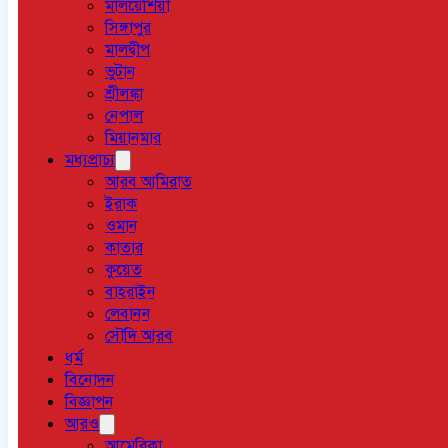
মালয়েশিয়া
সিঙ্গাপুর
মালদ্বীপ
ভুটান
শ্রীলঙ্কা
নেপাল
মিয়ানমার
মধ্যপ্রাচ্য
আরব আমিরাত
ইরাক
ওমান
কাতার
কুয়েত
বাহরাইন
লেবানন
সৌদি আরব
ধর্ম
বিনোদন
বিজ্ঞাপন
আরও
আমেরিকা