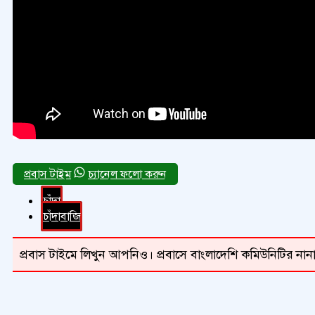
চ্যানেল ফলো করুন
চাঁদা
চাঁদাবাজি
প্রবাস টাইমে লিখুন আপনিও। প্রবাসে বাংলাদেশি কমিউনিটির নানা