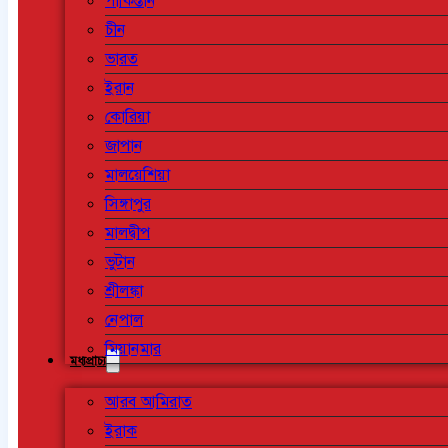
পাকিস্তান
চীন
ভারত
ইরান
কোরিয়া
জাপান
মালয়েশিয়া
সিঙ্গাপুর
মালদ্বীপ
ভুটান
শ্রীলঙ্কা
নেপাল
মিয়ানমার
মধ্যপ্রাচ্য
আরব আমিরাত
ইরাক