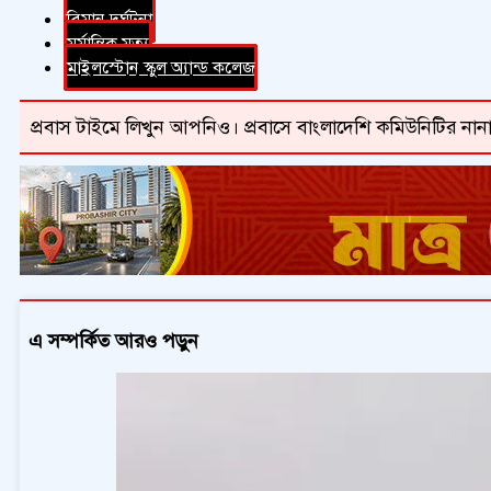
বিমান দুর্ঘটনা
মর্মান্তিক মৃত্যু
মাইলস্টোন স্কুল অ্যান্ড কলেজ
প্রবাস টাইমে লিখুন আপনিও। প্রবাসে বাংলাদেশি কমিউনিটির নানা
এ সম্পর্কিত আরও পড়ুন