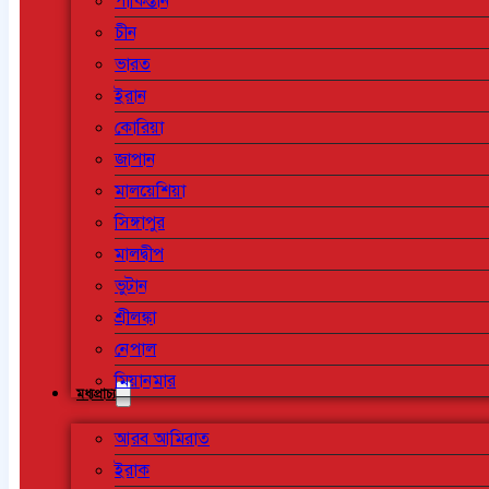
পাকিস্তান
চীন
ভারত
ইরান
কোরিয়া
জাপান
মালয়েশিয়া
সিঙ্গাপুর
মালদ্বীপ
ভুটান
শ্রীলঙ্কা
নেপাল
মিয়ানমার
মধ্যপ্রাচ্য
আরব আমিরাত
ইরাক