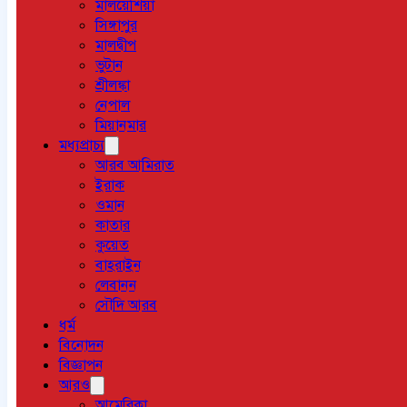
মালয়েশিয়া
সিঙ্গাপুর
মালদ্বীপ
ভুটান
শ্রীলঙ্কা
নেপাল
মিয়ানমার
মধ্যপ্রাচ্য
আরব আমিরাত
ইরাক
ওমান
কাতার
কুয়েত
বাহরাইন
লেবানন
সৌদি আরব
ধর্ম
বিনোদন
বিজ্ঞাপন
আরও
আমেরিকা