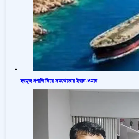
হরমুজ প্রণালি নিয়ে সমঝোতায় ইরান-ওমান