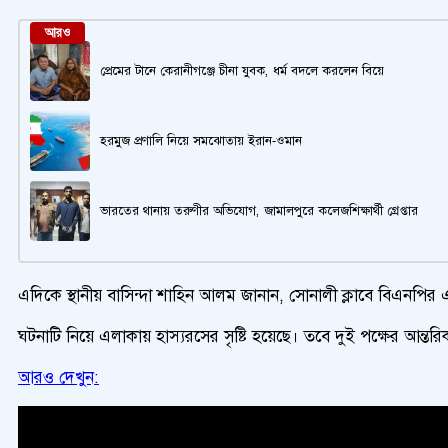
আরও
প্রেমের টানে কেরানীগঞ্জে চীনা যুবক, ধর্ম বদলে করলেন বিয়ে
হরমুজ প্রণালি নিয়ে সমঝোতায় ইরান-ওমান
ভারতের থানায় তরুণীর অভিযোগ, জামালপুরে কলেজশিক্ষার্থী গ্রেপ্তার
এদিকে স্থানীয় বাসিন্দা শাহিন আলম জানান, সোনালী ক্লাবে বিএনপি
ঘটনাটি নিয়ে এলাকায় হাস্যরসের সৃষ্টি হয়েছে। তবে দুই পক্ষের আন্তর
আরও দেখুন: