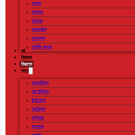
ওমান
কাতার
কুয়েত
বাহরাইন
লেবানন
সৌদি আরব
ধর্ম
বিনোদন
বিজ্ঞাপন
আরও
আমেরিকা
অস্ট্রেলিয়া
ইউরোপ
আফ্রিকা
বাণিজ্য
অপরাধ