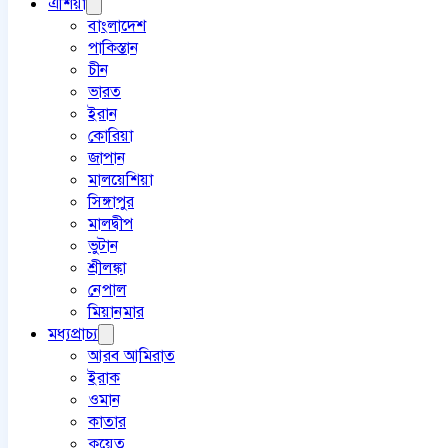
এশিয়া
বাংলাদেশ
পাকিস্তান
চীন
ভারত
ইরান
কোরিয়া
জাপান
মালয়েশিয়া
সিঙ্গাপুর
মালদ্বীপ
ভুটান
শ্রীলঙ্কা
নেপাল
মিয়ানমার
মধ্যপ্রাচ্য
আরব আমিরাত
ইরাক
ওমান
কাতার
কুয়েত