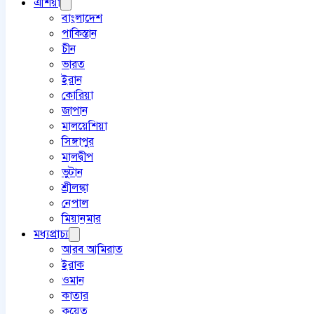
এশিয়া
বাংলাদেশ
পাকিস্তান
চীন
ভারত
ইরান
কোরিয়া
জাপান
মালয়েশিয়া
সিঙ্গাপুর
মালদ্বীপ
ভুটান
শ্রীলঙ্কা
নেপাল
মিয়ানমার
মধ্যপ্রাচ্য
আরব আমিরাত
ইরাক
ওমান
কাতার
কুয়েত