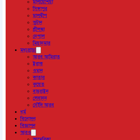
মালয়েশিয়া
সিঙ্গাপুর
মালদ্বীপ
ভুটান
শ্রীলঙ্কা
নেপাল
মিয়ানমার
মধ্যপ্রাচ্য
আরব আমিরাত
ইরাক
ওমান
কাতার
কুয়েত
বাহরাইন
লেবানন
সৌদি আরব
ধর্ম
বিনোদন
বিজ্ঞাপন
আরও
আমেরিকা