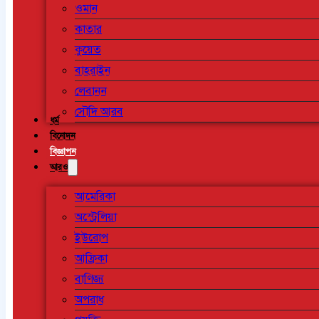
ওমান
কাতার
কুয়েত
বাহরাইন
লেবানন
সৌদি আরব
ধর্ম
বিনোদন
বিজ্ঞাপন
আরও
আমেরিকা
অস্ট্রেলিয়া
ইউরোপ
আফ্রিকা
বাণিজ্য
অপরাধ