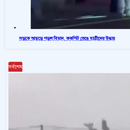
সড়কে আছড়ে পড়ল বিমান, ককপিট ভেঙে যাত্রীদের উদ্ধার
সর্বশেষ