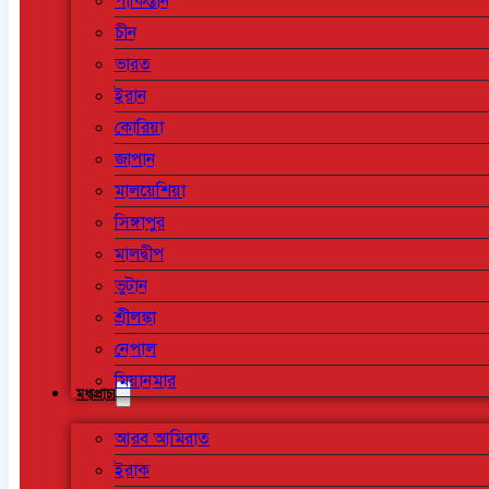
পাকিস্তান
চীন
ভারত
ইরান
কোরিয়া
জাপান
মালয়েশিয়া
সিঙ্গাপুর
মালদ্বীপ
ভুটান
শ্রীলঙ্কা
নেপাল
মিয়ানমার
মধ্যপ্রাচ্য
আরব আমিরাত
ইরাক