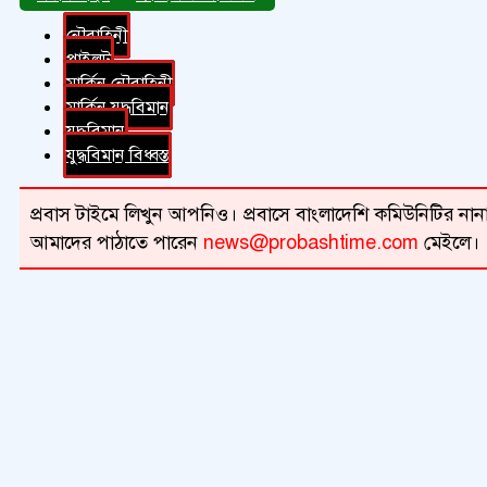
নৌবাহিনী
পাইলট
মার্কিন নৌবাহিনী
মার্কিন যুদ্ধবিমান
যুদ্ধবিমান
যুদ্ধবিমান বিধ্বস্ত
প্রবাস টাইমে লিখুন আপনিও। প্রবাসে বাংলাদেশি কমিউনিটির নানা 
আমাদের পাঠাতে পারেন
news@probashtime.com
মেইলে।