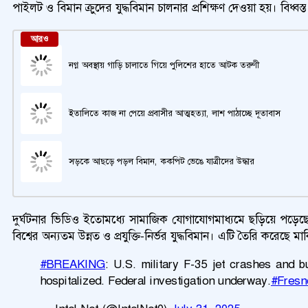
পাইলট ও বিমান ক্রুদের যুদ্ধবিমান চালনার প্রশিক্ষণ দেওয়া হয়। বিধ্
আরও
নগ্ন অবস্থায় গাড়ি চালাতে গিয়ে পুলিশের হাতে আটক তরুণী
ইতালিতে কাজ না পেয়ে প্রবাসীর আত্মহত্যা, লাশ পাঠাচ্ছে দূতাবাস
সড়কে আছড়ে পড়ল বিমান, ককপিট ভেঙে যাত্রীদের উদ্ধার
দুর্ঘটনার ভিডিও ইতোমধ্যে সামাজিক যোগাযোগমাধ্যমে ছড়িয়ে পড়েছে
বিশ্বের অন্যতম উন্নত ও প্রযুক্তি-নির্ভর যুদ্ধবিমান। এটি তৈরি করেছে মার
#BREAKING
: U.S. military F-35 jet crashes and b
hospitalized. Federal investigation underway.
#Fresn