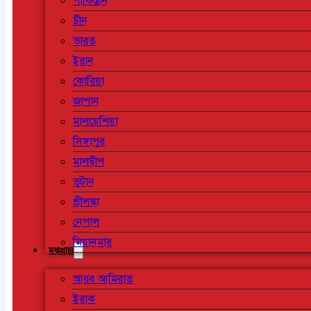
পাকিস্তান
চীন
ভারত
ইরান
কোরিয়া
জাপান
মালয়েশিয়া
সিঙ্গাপুর
মালদ্বীপ
ভুটান
শ্রীলঙ্কা
নেপাল
মিয়ানমার
মধ্যপ্রাচ্য
আরব আমিরাত
ইরাক