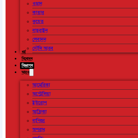
ওমান
কাতার
কুয়েত
বাহরাইন
লেবানন
সৌদি আরব
ধর্ম
বিনোদন
বিজ্ঞাপন
আরও
আমেরিকা
অস্ট্রেলিয়া
ইউরোপ
আফ্রিকা
বাণিজ্য
অপরাধ