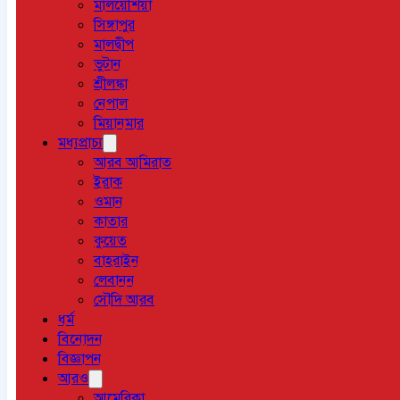
মালয়েশিয়া
সিঙ্গাপুর
মালদ্বীপ
ভুটান
শ্রীলঙ্কা
নেপাল
মিয়ানমার
মধ্যপ্রাচ্য
আরব আমিরাত
ইরাক
ওমান
কাতার
কুয়েত
বাহরাইন
লেবানন
সৌদি আরব
ধর্ম
বিনোদন
বিজ্ঞাপন
আরও
আমেরিকা