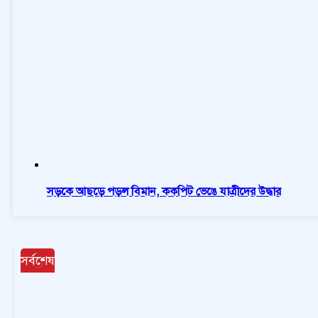
সড়কে আছড়ে পড়ল বিমান, ককপিট ভেঙে যাত্রীদের উদ্ধার
সর্বশেষ