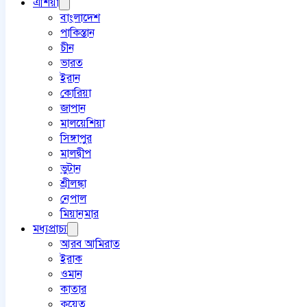
এশিয়া
বাংলাদেশ
পাকিস্তান
চীন
ভারত
ইরান
কোরিয়া
জাপান
মালয়েশিয়া
সিঙ্গাপুর
মালদ্বীপ
ভুটান
শ্রীলঙ্কা
নেপাল
মিয়ানমার
মধ্যপ্রাচ্য
আরব আমিরাত
ইরাক
ওমান
কাতার
কুয়েত