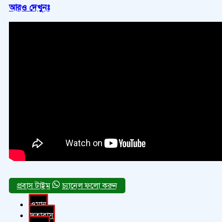
আরও দেখুনঃ
চ্যানেল ফলো করুন
ওমান
দূতাবাস