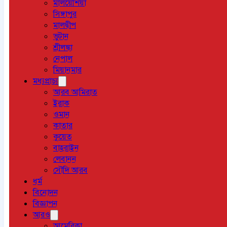
মালয়েশিয়া
সিঙ্গাপুর
মালদ্বীপ
ভুটান
শ্রীলঙ্কা
নেপাল
মিয়ানমার
মধ্যপ্রাচ্য
আরব আমিরাত
ইরাক
ওমান
কাতার
কুয়েত
বাহরাইন
লেবানন
সৌদি আরব
ধর্ম
বিনোদন
বিজ্ঞাপন
আরও
আমেরিকা