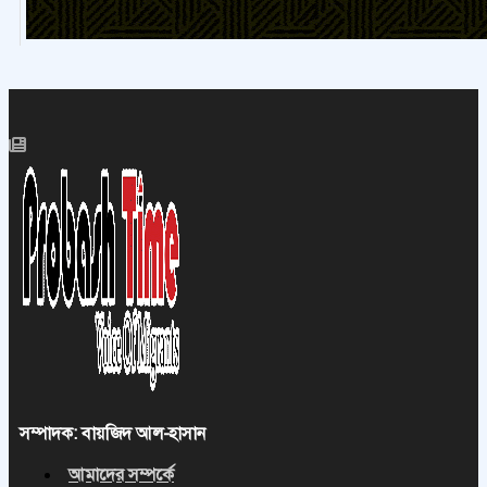
সম্পাদক: বায়জিদ আল-হাসান
আমাদের সম্পর্কে