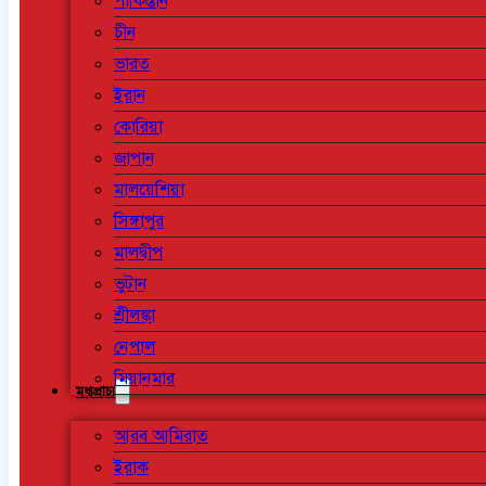
পাকিস্তান
চীন
ভারত
ইরান
কোরিয়া
জাপান
মালয়েশিয়া
সিঙ্গাপুর
মালদ্বীপ
ভুটান
শ্রীলঙ্কা
নেপাল
মিয়ানমার
মধ্যপ্রাচ্য
আরব আমিরাত
ইরাক