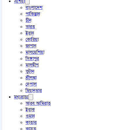
এশিয়া
বাংলাদেশ
পাকিস্তান
চীন
ভারত
ইরান
কোরিয়া
জাপান
মালয়েশিয়া
সিঙ্গাপুর
মালদ্বীপ
ভুটান
শ্রীলঙ্কা
নেপাল
মিয়ানমার
মধ্যপ্রাচ্য
আরব আমিরাত
ইরাক
ওমান
কাতার
কুয়েত