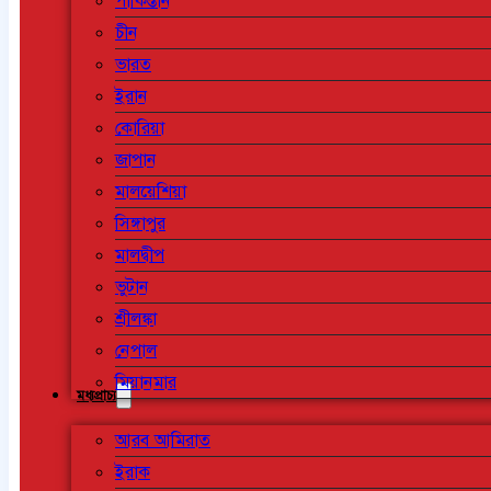
পাকিস্তান
চীন
ভারত
ইরান
কোরিয়া
জাপান
মালয়েশিয়া
সিঙ্গাপুর
মালদ্বীপ
ভুটান
শ্রীলঙ্কা
নেপাল
মিয়ানমার
মধ্যপ্রাচ্য
আরব আমিরাত
ইরাক