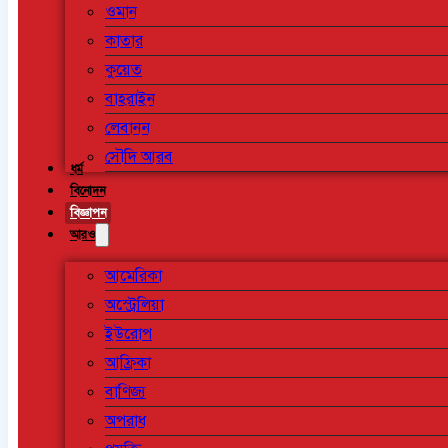
ওমান
কাতার
কুয়েত
বাহরাইন
লেবানন
সৌদি আরব
ধর্ম
বিনোদন
বিজ্ঞাপন
আরও
আমেরিকা
অস্ট্রেলিয়া
ইউরোপ
আফ্রিকা
বাণিজ্য
অপরাধ