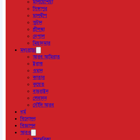
মালয়েশিয়া
সিঙ্গাপুর
মালদ্বীপ
ভুটান
শ্রীলঙ্কা
নেপাল
মিয়ানমার
মধ্যপ্রাচ্য
আরব আমিরাত
ইরাক
ওমান
কাতার
কুয়েত
বাহরাইন
লেবানন
সৌদি আরব
ধর্ম
বিনোদন
বিজ্ঞাপন
আরও
আমেরিকা