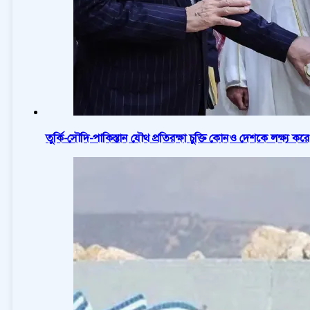
তুর্কি-সৌদি-পাকিস্তান যৌথ প্রতিরক্ষা চুক্তি কোনও দেশকে লক্ষ্য 