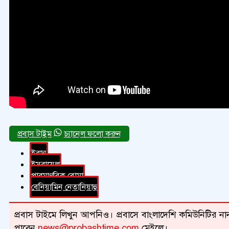
চ্যানেল ফলো করুন
ইরান
ইসরায়েল
পারমাণবিক বোমা
বেনিয়ামিন নেতানিয়াহু
প্রবাস টাইমে লিখুন আপনিও। প্রবাসে বাংলাদেশি কমিউনিটির নান
পারেন
news@probashtime.com
মেইলে।