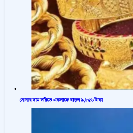
সোনার দাম ভরিতে একলাফে বাড়ল ৯,৮৫৬ টাকা