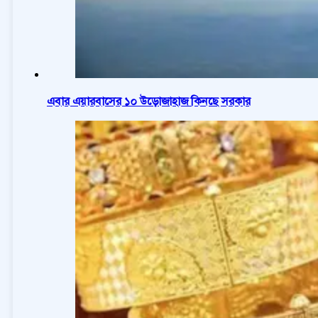
এবার এয়ারবাসের ১০ উড়োজাহাজ কিনছে সরকার