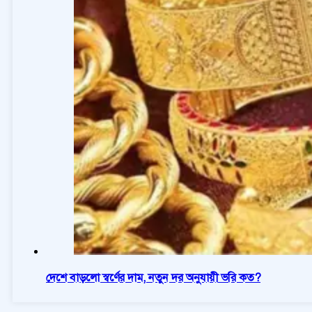
দেশে বাড়লো স্বর্ণের দাম, নতুন দর অনুযায়ী ভরি কত?