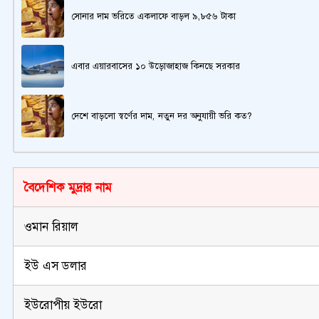
সোনার দাম ভরিতে একলাফে বাড়ল ৯,৮৫৬ টাকা
এবার এয়ারবাসের ১০ উড়োজাহাজ কিনছে সরকার
দেশে বাড়লো স্বর্ণের দাম, নতুন দর অনুযায়ী ভরি কত?
বৈদেশিক মুদ্রার নাম
ওমান রিয়াল
ইউ এস ডলার
ইউরোপীয় ইউরো