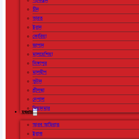
পাকিস্তান
চীন
ভারত
ইরান
কোরিয়া
জাপান
মালয়েশিয়া
সিঙ্গাপুর
মালদ্বীপ
ভুটান
শ্রীলঙ্কা
নেপাল
মিয়ানমার
মধ্যপ্রাচ্য
আরব আমিরাত
ইরাক