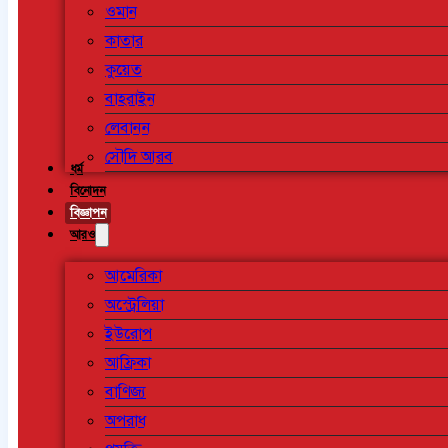
ওমান
কাতার
কুয়েত
বাহরাইন
লেবানন
সৌদি আরব
ধর্ম
বিনোদন
বিজ্ঞাপন
আরও
আমেরিকা
অস্ট্রেলিয়া
ইউরোপ
আফ্রিকা
বাণিজ্য
অপরাধ