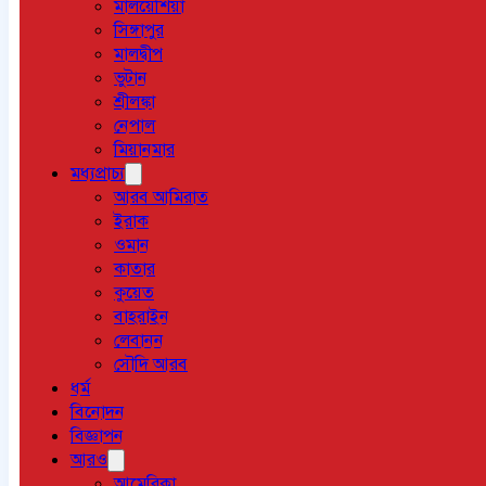
মালয়েশিয়া
সিঙ্গাপুর
মালদ্বীপ
ভুটান
শ্রীলঙ্কা
নেপাল
মিয়ানমার
মধ্যপ্রাচ্য
আরব আমিরাত
ইরাক
ওমান
কাতার
কুয়েত
বাহরাইন
লেবানন
সৌদি আরব
ধর্ম
বিনোদন
বিজ্ঞাপন
আরও
আমেরিকা