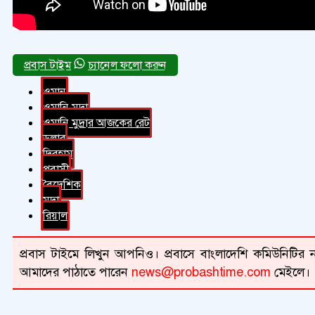
চ্যানেল ফলো করুন
ওমান
ওমানি মুদ্রা
ওমানি মুদ্রার আজকের রেট
ডলার
দিরহাম
প্রবাসী
বৈদেশিক
মুদ্রা
রিয়াল
প্রবাস টাইমে লিখুন আপনিও। প্রবাসে বাংলাদেশি কমিউনিটির না
আমাদের পাঠাতে পারেন
news@probashtime.com
মেইলে।