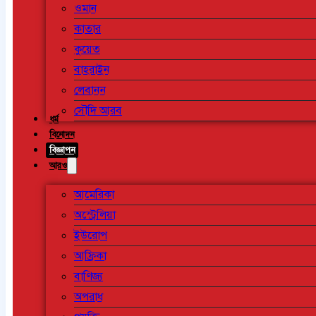
ওমান
কাতার
কুয়েত
বাহরাইন
লেবানন
সৌদি আরব
ধর্ম
বিনোদন
বিজ্ঞাপন
আরও
আমেরিকা
অস্ট্রেলিয়া
ইউরোপ
আফ্রিকা
বাণিজ্য
অপরাধ