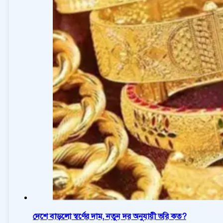
দেশে বাড়লো স্বর্ণের দাম, নতুন দর অনুযায়ী ভরি কত?