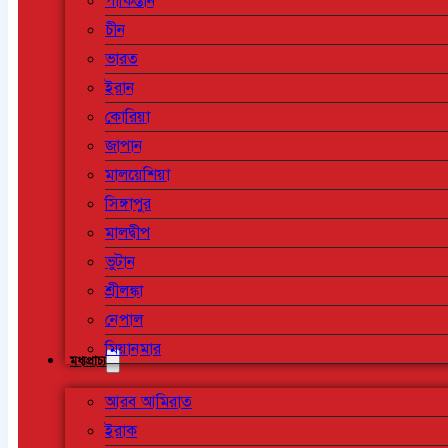
পাকিস্তান
চীন
ভারত
ইরান
কোরিয়া
জাপান
মালয়েশিয়া
সিঙ্গাপুর
মালদ্বীপ
ভুটান
শ্রীলঙ্কা
নেপাল
মিয়ানমার
মধ্যপ্রাচ্য
আরব আমিরাত
ইরাক