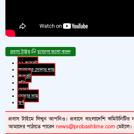
চ্যানেল ফলো করুন
২২ ক্যারেট
আজকের সোনার দাম
ক্যারেট
ভরি
সোনা
সোনার দাম
স্বর্ণ
প্রবাস টাইমে লিখুন আপনিও। প্রবাসে বাংলাদেশি কমিউনিটির না
আমাদের পাঠাতে পারেন
news@probashtime.com
মেইলে।