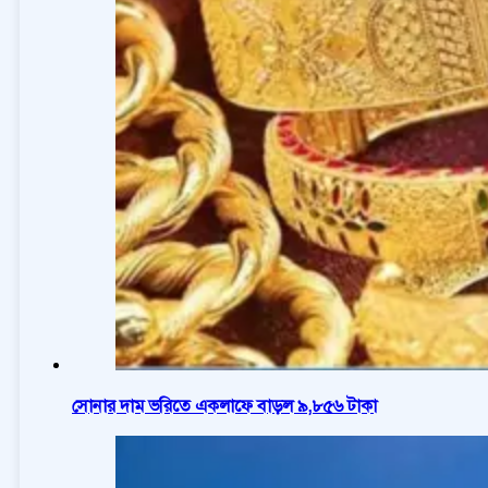
সোনার দাম ভরিতে একলাফে বাড়ল ৯,৮৫৬ টাকা