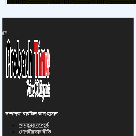
সম্পাদক: বায়জিদ আল-হাসান
আমাদের সম্পর্কে
গোপনীয়তার নীতি