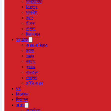
মালয়েশিয়া
সিঙ্গাপুর
মালদ্বীপ
ভুটান
শ্রীলঙ্কা
নেপাল
মিয়ানমার
মধ্যপ্রাচ্য
আরব আমিরাত
ইরাক
ওমান
কাতার
কুয়েত
বাহরাইন
লেবানন
সৌদি আরব
ধর্ম
বিনোদন
বিজ্ঞাপন
আরও
আমেরিকা