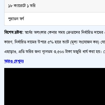
১৮ ক্যারেটে ১ ভরি
পুরাতন স্বর্ণ
বিশেষ দ্রষ্টব্য:
স্বর্ণের অলংকার কেনার সময় ক্রেতাদের নির্ধারিত দামের 
কারণ, নির্ধারিত দামের উপরে ৫% হারে ভ্যাট (মূল্য সংযোজন কর) যোগ 
এছাড়াও, প্রতি ভরির জন্য ন্যূনতম ৩,৫০০ টাকা মজুরি ধার্য করা হয়।
আরও দেখুনঃ