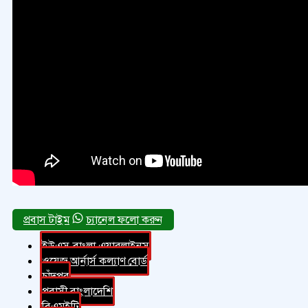
চ্যানেল ফলো করুন
ইউএস-বাংলা এয়ারলাইনস
ওয়েজ আর্নার্স কল্যাণ বোর্ড
চাঁদপুর
প্রবাসী বাংলাদেশি
বিএমইটি