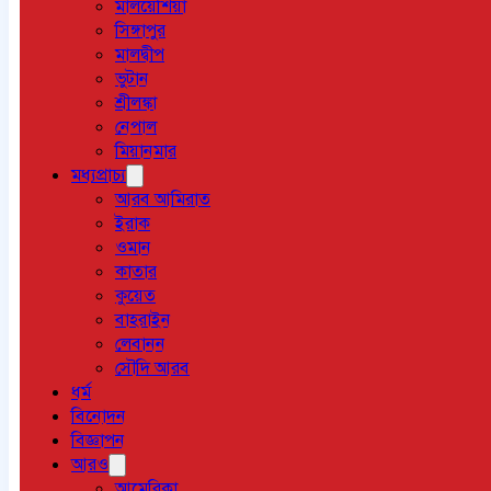
মালয়েশিয়া
সিঙ্গাপুর
মালদ্বীপ
ভুটান
শ্রীলঙ্কা
নেপাল
মিয়ানমার
মধ্যপ্রাচ্য
আরব আমিরাত
ইরাক
ওমান
কাতার
কুয়েত
বাহরাইন
লেবানন
সৌদি আরব
ধর্ম
বিনোদন
বিজ্ঞাপন
আরও
আমেরিকা