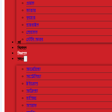
ওমান
কাতার
কুয়েত
বাহরাইন
লেবানন
সৌদি আরব
ধর্ম
বিনোদন
বিজ্ঞাপন
আরও
আমেরিকা
অস্ট্রেলিয়া
ইউরোপ
আফ্রিকা
বাণিজ্য
অপরাধ