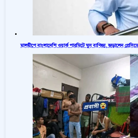
মালদ্বীপে বাংলাদেশি ওয়ার্ক পারমিটে ঘুস বাণিজ্য, জড়ালেন প্রেসিডে