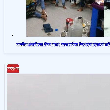
মালদ্বীপ প্রবাসীদের নীরব কান্না, কাজ হারিয়ে দিশেহারা হাজারো শ্র
সর্বশেষ