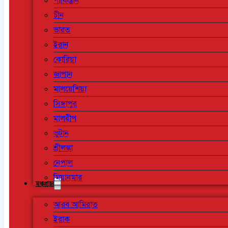
পাকিস্তান
চীন
ভারত
ইরান
কোরিয়া
জাপান
মালয়েশিয়া
সিঙ্গাপুর
মালদ্বীপ
ভুটান
শ্রীলঙ্কা
নেপাল
মিয়ানমার
মধ্যপ্রাচ্য
আরব আমিরাত
ইরাক