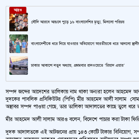
আরও
সৌদি আরবে আগুনে পুড়ে ১৬ বাংলাদেশির মৃত্যু, মিললো পরিচয়
বাংলাদেশীকে ধরে নিয়ে যাওয়ার অভিযোগে ভারতীয়কে ধরে আনলো স্থানী
ঢাকার আকাশে নতুন অধ্যায়, প্রথমবার রানওয়েতে ‘রিয়াদ এয়ার’
সম্পদ জব্দের আদেশের তালিকায় নাম থাকা অন্যরা হলেন আহমেদ আক
দুদকের পাবলিক প্রসিকিউটর (পিপি) মীর আহমেদ আলী সালাম সোমবার 
অস্থাবর সম্পদ পাওয়া গেছে, তার তালিকা আদালতের কাছে তুলে ধরে
মীর আহমেদ আলী সালাম আরও বলেন, বিদেশে পাচার করা টাকা ফির
দুদক আদালতকে এই আটজনের প্রায় ১৪৩ কোটি টাকার বিনিয়োগ, সম্পদ 