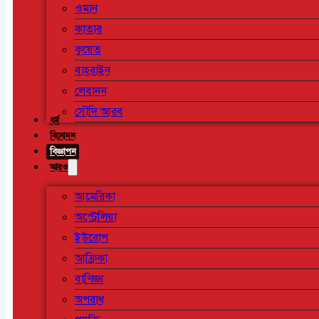
ওমান
কাতার
কুয়েত
বাহরাইন
লেবানন
সৌদি আরব
ধর্ম
বিনোদন
বিজ্ঞাপন
আরও
আমেরিকা
অস্ট্রেলিয়া
ইউরোপ
আফ্রিকা
বাণিজ্য
অপরাধ