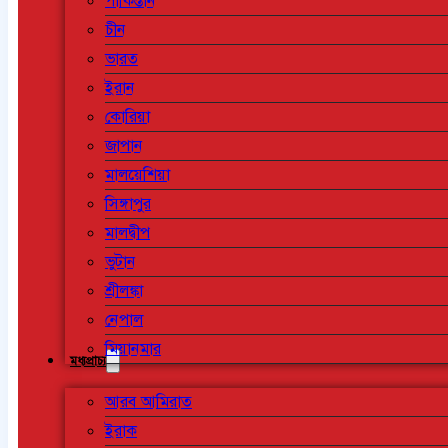
পাকিস্তান
চীন
ভারত
ইরান
কোরিয়া
জাপান
মালয়েশিয়া
সিঙ্গাপুর
মালদ্বীপ
ভুটান
শ্রীলঙ্কা
নেপাল
মিয়ানমার
মধ্যপ্রাচ্য
আরব আমিরাত
ইরাক