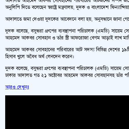
আদালত আহমেদ আকবর সোবহানের পরিবারের আটজনের সম্পদ জব্দের আদেশের 
অনুলিপি দিতে বলেছেন স্বরাষ্ট্র মন্ত্রণালয়, দুদক ও বাংলাদেশ ফিন্যা
আদালতে জমা দেওয়া দুদকের আবেদনে বলা হয়, অনুসন্ধানে জানা গেছে 
দুদক বলেছে, বসুন্ধরা গ্রুপের ব্যবস্থাপনা পরিচালক (এমডি) সায়েম
আহমেদ আকবর সোবহান ও তাঁর স্ত্রী আফরোজা বেগম আড়াই লাখ মার্কিন ডল
আহমেদ আকবর সোবহানের পরিবারের আট সদস্য বিভিন্ন দেশের ১৯টি ক
হিসাব খুলে অবৈধ অর্থ লেনদেন করেন।
দুদক বলেছে, বসুন্ধরা গ্রুপের ব্যবস্থাপনা পরিচালক (এমডি) সায়েম 
ঢাকার আদালত গত ২১ অক্টোবর আহমেদ আকবর সোবহানসহ তাঁর পরিবারের
আরও দেখুনঃ