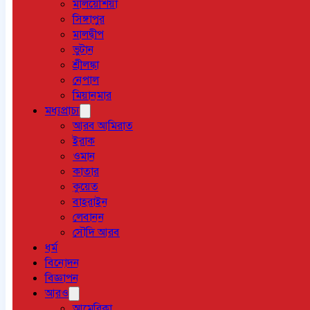
মালয়েশিয়া
সিঙ্গাপুর
মালদ্বীপ
ভুটান
শ্রীলঙ্কা
নেপাল
মিয়ানমার
মধ্যপ্রাচ্য
আরব আমিরাত
ইরাক
ওমান
কাতার
কুয়েত
বাহরাইন
লেবানন
সৌদি আরব
ধর্ম
বিনোদন
বিজ্ঞাপন
আরও
আমেরিকা