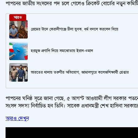
পাপনের জাতীয় সংসদের পদ চলে গেলেও ক্রিকেট বোর্ডের নতুন কমিটি
আরও
প্রেমের টানে কেরানীগঞ্জে চীনা যুবক, ধর্ম বদলে করলেন বিয়ে
হরমুজ প্রণালি নিয়ে সমঝোতায় ইরান-ওমান
ভারতের থানায় তরুণীর অভিযোগ, জামালপুরে কলেজশিক্ষার্থী গ্রেপ্তার
পাপনের ঘনিষ্ঠ সূত্রে জানা গেছে, ৫ আগস্ট আওয়ামী লীগ সরকার পতন
সংসদ সদস্য নির্বাচিত হন তিনি। সাবেক প্রধানমন্ত্রী শেখ হাসিনা সর
আরও দেখুন