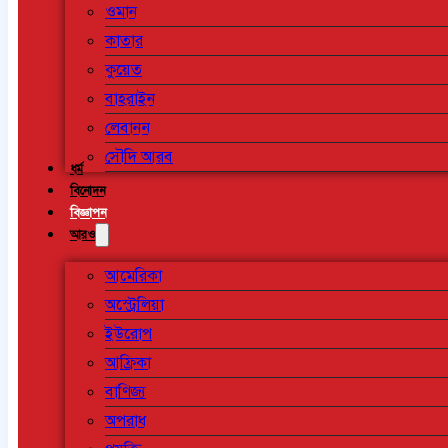
ওমান
কাতার
কুয়েত
বাহরাইন
লেবানন
সৌদি আরব
ধর্ম
বিনোদন
বিজ্ঞাপন
আরও
আমেরিকা
অস্ট্রেলিয়া
ইউরোপ
আফ্রিকা
বাণিজ্য
অপরাধ