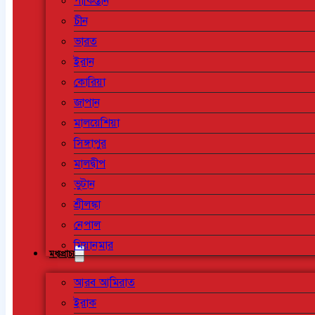
পাকিস্তান
চীন
ভারত
ইরান
কোরিয়া
জাপান
মালয়েশিয়া
সিঙ্গাপুর
মালদ্বীপ
ভুটান
শ্রীলঙ্কা
নেপাল
মিয়ানমার
মধ্যপ্রাচ্য
আরব আমিরাত
ইরাক