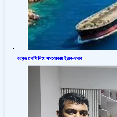
হরমুজ প্রণালি নিয়ে সমঝোতায় ইরান-ওমান