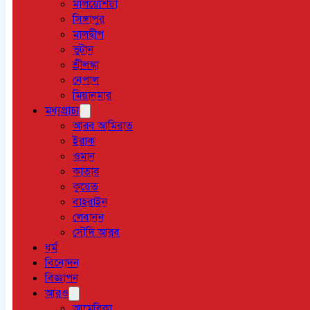
মালয়েশিয়া
সিঙ্গাপুর
মালদ্বীপ
ভুটান
শ্রীলঙ্কা
নেপাল
মিয়ানমার
মধ্যপ্রাচ্য
আরব আমিরাত
ইরাক
ওমান
কাতার
কুয়েত
বাহরাইন
লেবানন
সৌদি আরব
ধর্ম
বিনোদন
বিজ্ঞাপন
আরও
আমেরিকা