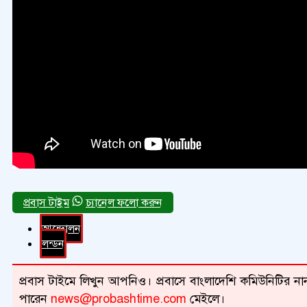
চ্যানেল ফলো করুন
আন্দোলন
লন্ডন
প্রবাস টাইমে লিখুন আপনিও। প্রবাসে বাংলাদেশি কমিউনিটির নান
পারেন
news@probashtime.com
মেইলে।