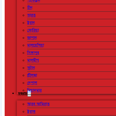
পাকিস্তান
চীন
ভারত
ইরান
কোরিয়া
জাপান
মালয়েশিয়া
সিঙ্গাপুর
মালদ্বীপ
ভুটান
শ্রীলঙ্কা
নেপাল
মিয়ানমার
মধ্যপ্রাচ্য
আরব আমিরাত
ইরাক