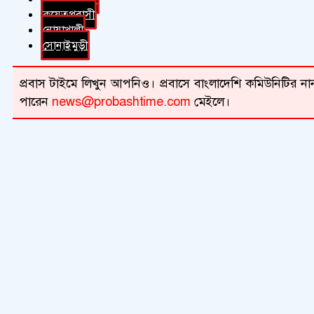
কুয়েতপ্রবাসী
নোয়াখালী
সোনাইমুড়ী
প্রবাস টাইমে লিখুন আপনিও। প্রবাসে বাংলাদেশি কমিউনিটির নান
পারেন
news@probashtime.com
মেইলে।