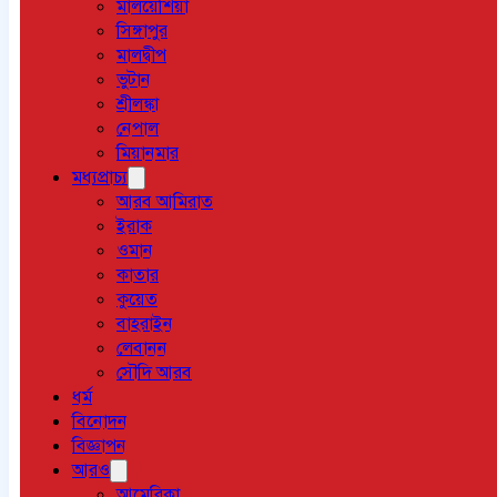
মালয়েশিয়া
সিঙ্গাপুর
মালদ্বীপ
ভুটান
শ্রীলঙ্কা
নেপাল
মিয়ানমার
মধ্যপ্রাচ্য
আরব আমিরাত
ইরাক
ওমান
কাতার
কুয়েত
বাহরাইন
লেবানন
সৌদি আরব
ধর্ম
বিনোদন
বিজ্ঞাপন
আরও
আমেরিকা