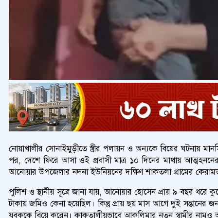
নোয়াখালীর সোনাইমুড়ীতে স্ত্রীর পলায়ন ও অন্যকে বিয়ের ঘটনায় ম
পর, দেশে ফিরে আসা ওই প্রবাসী মাত্র ১০ দিনের মাথায় আত্মহননে
আনোয়ার উপজেলার নদনা ইউনিয়নের দক্ষিণ শাকতলা গ্রামের কেরামত 
পুলিশ ও স্থানীয় সূত্রে জানা যায়, আনোয়ার হোসেন প্রায় ৯ বছর ধরে ক
টাকায় জমিও কেনা হয়েছিল। কিন্তু প্রায় ছয় মাস আগে দুই সন্তানের জন
যুবককে বিয়ে করেন। কাকতালীয়ভাবে আকলিমার নতুন স্বামীর নামও