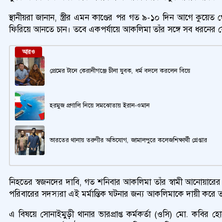
স্থানীয়রা জানান, স্ত্রীর এমন কাণ্ডের পর গত ৯-১০ দিন আগে কুয়েত থ
ফিরিয়ে আনতে চান। তবে একপর্যায়ে আকলিমা তাঁর সঙ্গে সব ধরনের যো
আরও
প্রেমের টানে কেরানীগঞ্জে চীনা যুবক, ধর্ম বদলে করলেন বিয়ে
হরমুজ প্রণালি নিয়ে সমঝোতায় ইরান-ওমান
ভারতের থানায় তরুণীর অভিযোগ, জামালপুরে কলেজশিক্ষার্থী গ্রেপ্তার
নিহতের স্বজনদের দাবি, গত শনিবার আকলিমা তাঁর স্বামী আনোয়ারের
পরিবারের সদস্যরা এই মর্মান্তিক ঘটনার জন্য আকলিমাকে দায়ী করে তাঁর 
এ বিষয়ে সোনাইমুড়ী থানার ভারপ্রাপ্ত কর্মকর্তা (ওসি) মো. কবির 