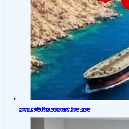
হরমুজ প্রণালি নিয়ে সমঝোতায় ইরান-ওমান