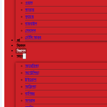
ওমান
কাতার
কুয়েত
বাহরাইন
লেবানন
সৌদি আরব
ধর্ম
বিনোদন
বিজ্ঞাপন
আরও
আমেরিকা
অস্ট্রেলিয়া
ইউরোপ
আফ্রিকা
বাণিজ্য
অপরাধ