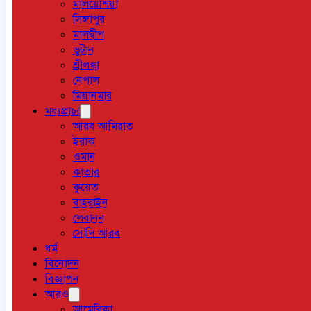
মালয়েশিয়া
সিঙ্গাপুর
মালদ্বীপ
ভুটান
শ্রীলঙ্কা
নেপাল
মিয়ানমার
মধ্যপ্রাচ্য
আরব আমিরাত
ইরাক
ওমান
কাতার
কুয়েত
বাহরাইন
লেবানন
সৌদি আরব
ধর্ম
বিনোদন
বিজ্ঞাপন
আরও
আমেরিকা