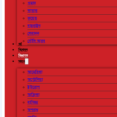
ওমান
কাতার
কুয়েত
বাহরাইন
লেবানন
সৌদি আরব
ধর্ম
বিনোদন
বিজ্ঞাপন
আরও
আমেরিকা
অস্ট্রেলিয়া
ইউরোপ
আফ্রিকা
বাণিজ্য
অপরাধ