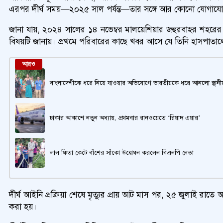
এরপর দীর্ঘ সময়—২০২৫ সাল পর্যন্ত—তার সঙ্গে আর কোনো যোগাযো
জানা যায়, ২০২৪ সালের ১৪ নভেম্বর মালয়েশিয়ার জহুরবাহর শহরের পা
বিষয়টি জানায়। প্রথমে পরিবারের কাছে খবর আসে যে তিনি হাসপাতালে 
আরও
বাংলাদেশীকে ধরে নিয়ে যাওয়ার অভিযোগে ভারতীয়কে ধরে আনলো স্থানী
ঢাকার আকাশে নতুন অধ্যায়, প্রথমবার রানওয়েতে ‘রিয়াদ এয়ার’
লাল ফিতা কেটে বাঁশের সাঁকো উদ্বোধন করলেন বিএনপি নেতা
দীর্ঘ আইনি প্রক্রিয়া শেষে মৃত্যুর প্রায় আট মাস পর, ২৫ জুলাই র
করা হয়।