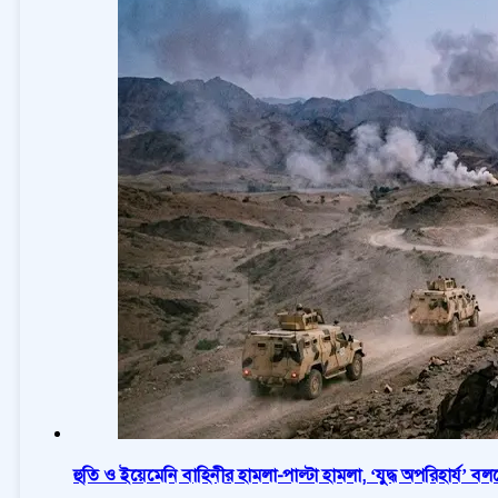
হুতি ও ইয়েমেনি বাহিনীর হামলা-পাল্টা হামলা, ‘যুদ্ধ অপরিহার্য’ ব