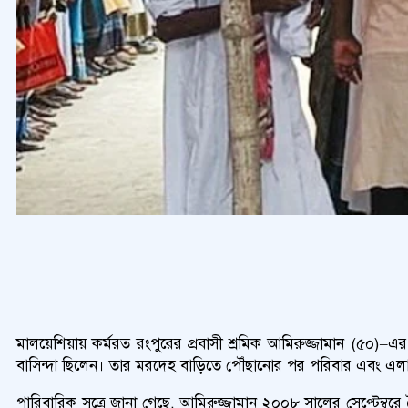
মালয়েশিয়ায় কর্মরত রংপুরের প্রবাসী শ্রমিক আমিরুজ্জামান (৫০)–এ
বাসিন্দা ছিলেন। তার মরদেহ বাড়িতে পৌঁছানোর পর পরিবার এবং এল
পারিবারিক সূত্রে জানা গেছে, আমিরুজ্জামান ২০০৮ সালের সেপ্টেম্বর