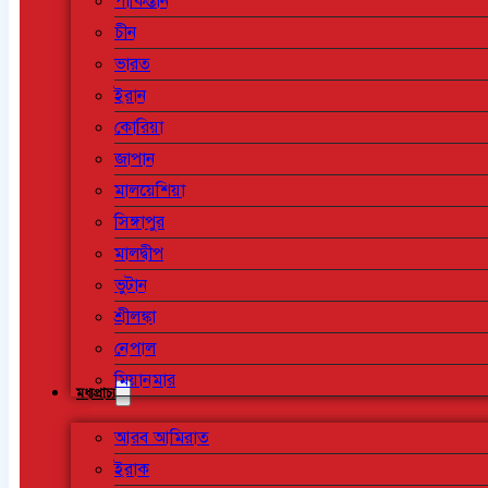
পাকিস্তান
চীন
ভারত
ইরান
কোরিয়া
জাপান
মালয়েশিয়া
সিঙ্গাপুর
মালদ্বীপ
ভুটান
শ্রীলঙ্কা
নেপাল
মিয়ানমার
মধ্যপ্রাচ্য
আরব আমিরাত
ইরাক