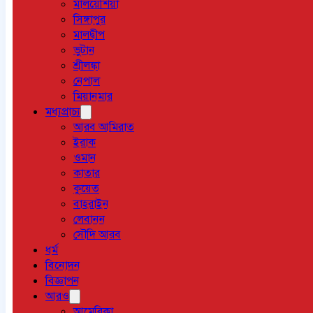
মালয়েশিয়া
সিঙ্গাপুর
মালদ্বীপ
ভুটান
শ্রীলঙ্কা
নেপাল
মিয়ানমার
মধ্যপ্রাচ্য
আরব আমিরাত
ইরাক
ওমান
কাতার
কুয়েত
বাহরাইন
লেবানন
সৌদি আরব
ধর্ম
বিনোদন
বিজ্ঞাপন
আরও
আমেরিকা