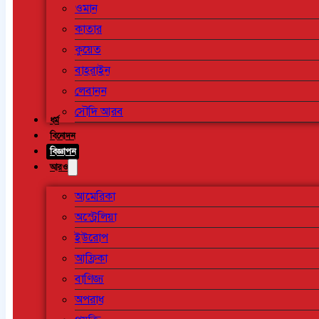
ওমান
কাতার
কুয়েত
বাহরাইন
লেবানন
সৌদি আরব
ধর্ম
বিনোদন
বিজ্ঞাপন
আরও
আমেরিকা
অস্ট্রেলিয়া
ইউরোপ
আফ্রিকা
বাণিজ্য
অপরাধ