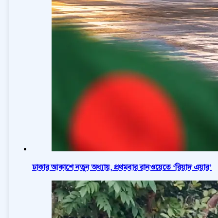
ঢাকার আকাশে নতুন অধ্যায়, প্রথমবার রানওয়েতে ‘রিয়াদ এয়ার’