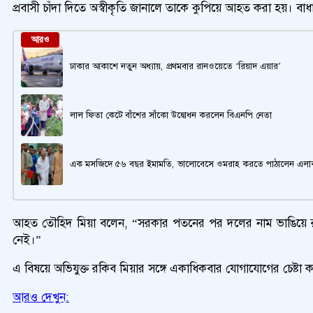
প্রবাসী চাঁদা দিতে অস্বীকৃতি জানালে তাকে কুপিয়ে আহত করা হয়। ব
আরও
ঢাকার আকাশে নতুন অধ্যায়, প্রথমবার রানওয়েতে ‘রিয়াদ এয়ার’
লাল ফিতা কেটে বাঁশের সাঁকো উদ্বোধন করলেন বিএনপি নেতা
এক মসজিদে ৫৬ বছর ইমামতি, ভালোবেসে ওমরাহ করতে পাঠালেন এলাক
আহত তৌহিদ মিয়া বলেন, “সরকার পতনের পর দলের নাম ভাঙিয়ে রকিব
নেই।”
এ বিষয়ে অভিযুক্ত রকিব মিয়ার সঙ্গে একাধিকবার যোগাযোগের চেষ্টা 
আরও দেখুন: