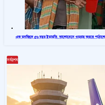
এক মসজিদে ৫৬ বছর ইমামতি, ভালোবেসে ওমরাহ করতে পাঠালে
সর্বশেষ