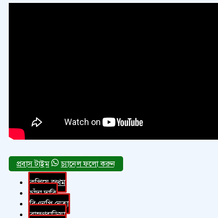
চ্যানেল ফলো করুন
কুপিয়ে জখম
চাঁদা দাবি
বিএনপি নেতা
ব্রাহ্মণবাড়িয়া