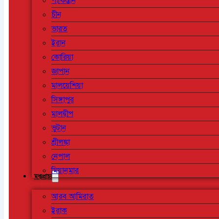
পাকিস্তান
চীন
ভারত
ইরান
কোরিয়া
জাপান
মালয়েশিয়া
সিঙ্গাপুর
মালদ্বীপ
ভুটান
শ্রীলঙ্কা
নেপাল
মিয়ানমার
মধ্যপ্রাচ্য
আরব আমিরাত
ইরাক