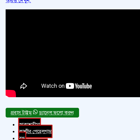
আরও দেখুন:
চ্যানেল ফলো করুন
আকাশসীমা
কাশ্মীর পেহেলগাম
বন্ধ