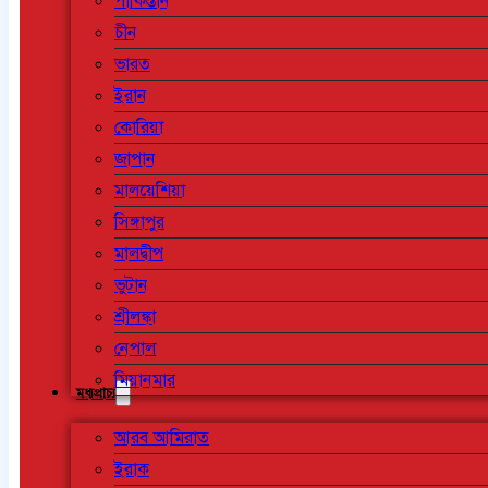
পাকিস্তান
চীন
ভারত
ইরান
কোরিয়া
জাপান
মালয়েশিয়া
সিঙ্গাপুর
মালদ্বীপ
ভুটান
শ্রীলঙ্কা
নেপাল
মিয়ানমার
মধ্যপ্রাচ্য
আরব আমিরাত
ইরাক