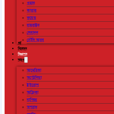
ওমান
কাতার
কুয়েত
বাহরাইন
লেবানন
সৌদি আরব
ধর্ম
বিনোদন
বিজ্ঞাপন
আরও
আমেরিকা
অস্ট্রেলিয়া
ইউরোপ
আফ্রিকা
বাণিজ্য
অপরাধ