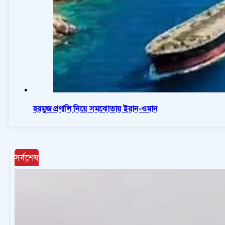
হরমুজ প্রণালি নিয়ে সমঝোতায় ইরান-ওমান
সর্বশেষ