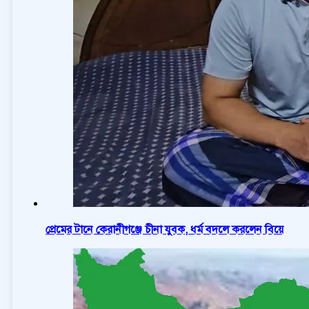
প্রেমের টানে কেরানীগঞ্জে চীনা যুবক, ধর্ম বদলে করলেন বিয়ে