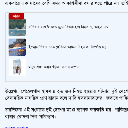
একবারে এক মাসের বেশি সময় আকাশসীমা বন্ধ রাখতে পারে না। তাই
আরও
রাশিয়ার ব্যস্ত সৈকতে ড্রোন বিধ্বস্ত হয়ে নিহত ৭, আহত ৪০
ইন্দোনেশিয়ায় চলন্ত ফেরিতে আগুনে নিহত ৫, নিখোঁজ ৪১
মানুষ ঠাণ্ডা করার ‘ফ্রিজ’ বানাল জাপান
উল্লেখ্য, পেহেলগাম হামলায় ২৬ জন নিহত হওয়ার ঘটনায় দুই দেশের
বেসামরিক নাগরিক প্রাণ হারান বলে দাবি ইসলামাবাদের। জবাবে পাকিস
চারদিনের এই সংঘাতে দুই দেশের মধ্যে ব্যাপক ক্ষয়ক্ষতি হয়। পাকিস
রাখার ঘোষণা দিল পাকিস্তান।