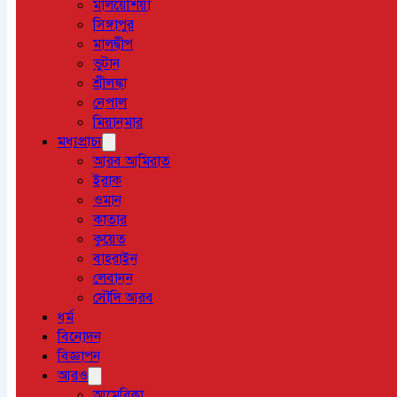
মালয়েশিয়া
সিঙ্গাপুর
মালদ্বীপ
ভুটান
শ্রীলঙ্কা
নেপাল
মিয়ানমার
মধ্যপ্রাচ্য
আরব আমিরাত
ইরাক
ওমান
কাতার
কুয়েত
বাহরাইন
লেবানন
সৌদি আরব
ধর্ম
বিনোদন
বিজ্ঞাপন
আরও
আমেরিকা