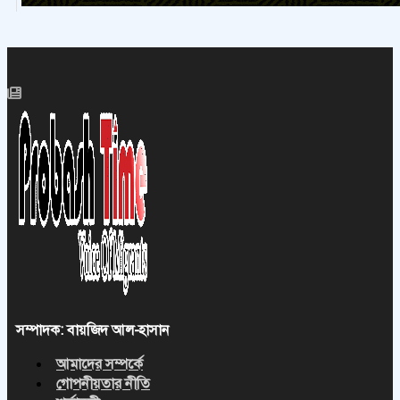
সম্পাদক: বায়জিদ আল-হাসান
আমাদের সম্পর্কে
গোপনীয়তার নীতি