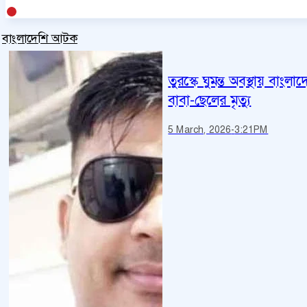
বাংলাদেশি আটক
তুরস্কে ঘুমন্ত অবস্থায় বাংলাদ
বাবা-ছেলের মৃত্যু
5 March, 2026
-
3:21PM