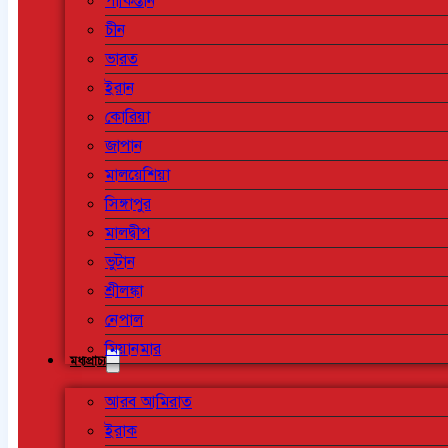
পাকিস্তান
চীন
ভারত
ইরান
কোরিয়া
জাপান
মালয়েশিয়া
সিঙ্গাপুর
মালদ্বীপ
ভুটান
শ্রীলঙ্কা
নেপাল
মিয়ানমার
মধ্যপ্রাচ্য
আরব আমিরাত
ইরাক