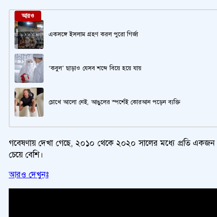
আরও
একসঙ্গে ইসলাম গ্রহণ করল পুরো গির্জা
‘কবুল’ ছাড়াও যেসব শব্দে বিয়ে হয়ে যায়
চোখে আলো নেই, আঙুলের স্পর্শেই কোরআন পড়েন ব্যক্তি
গবেষণায় দেখা গেছে, ২০১০ থেকে ২০২০ সালের মধ্যে প্রতি একজন প্রাপ্তবয়স
চেয়ে বেশি।
আরও দেখুনঃ