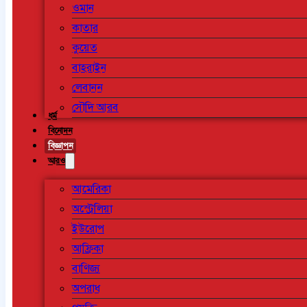
ওমান
কাতার
কুয়েত
বাহরাইন
লেবানন
সৌদি আরব
ধর্ম
বিনোদন
বিজ্ঞাপন
আরও
আমেরিকা
অস্ট্রেলিয়া
ইউরোপ
আফ্রিকা
বাণিজ্য
অপরাধ