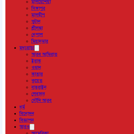
মালয়েশিয়া
সিঙ্গাপুর
মালদ্বীপ
ভুটান
শ্রীলঙ্কা
নেপাল
মিয়ানমার
মধ্যপ্রাচ্য
আরব আমিরাত
ইরাক
ওমান
কাতার
কুয়েত
বাহরাইন
লেবানন
সৌদি আরব
ধর্ম
বিনোদন
বিজ্ঞাপন
আরও
আমেরিকা