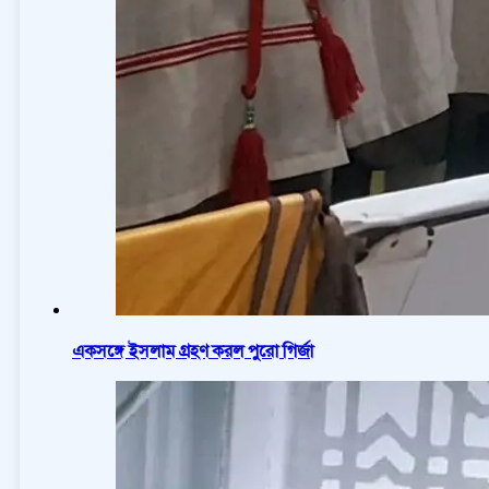
একসঙ্গে ইসলাম গ্রহণ করল পুরো গির্জা