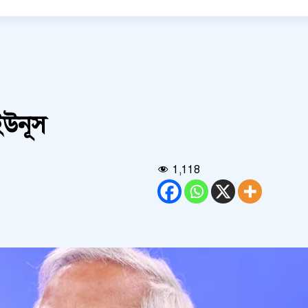
 ইউনূস
1,118