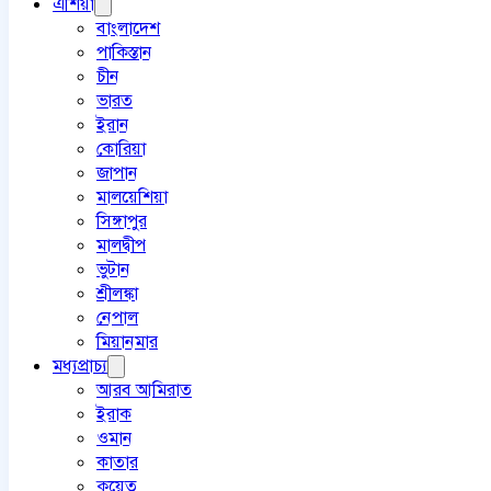
এশিয়া
বাংলাদেশ
পাকিস্তান
চীন
ভারত
ইরান
কোরিয়া
জাপান
মালয়েশিয়া
সিঙ্গাপুর
মালদ্বীপ
ভুটান
শ্রীলঙ্কা
নেপাল
মিয়ানমার
মধ্যপ্রাচ্য
আরব আমিরাত
ইরাক
ওমান
কাতার
কুয়েত