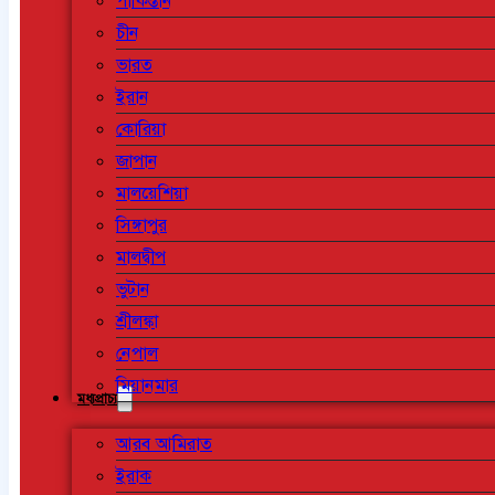
পাকিস্তান
চীন
ভারত
ইরান
কোরিয়া
জাপান
মালয়েশিয়া
সিঙ্গাপুর
মালদ্বীপ
ভুটান
শ্রীলঙ্কা
নেপাল
মিয়ানমার
মধ্যপ্রাচ্য
আরব আমিরাত
ইরাক