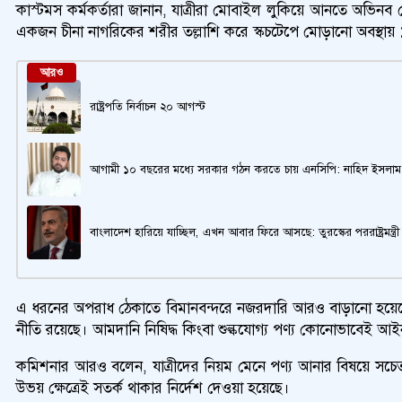
কাস্টমস কর্মকর্তারা জানান, যাত্রীরা মোবাইল লুকিয়ে আনতে অভিনব 
একজন চীনা নাগরিকের শরীর তল্লাশি করে স্কচটেপে মোড়ানো অবস্থায়
আরও
রাষ্ট্রপতি নির্বাচন ২০ আগস্ট
আগামী ১০ বছরের মধ্যে সরকার গঠন করতে চায় এনসিপি: নাহিদ ইসলাম
বাংলাদেশ হারিয়ে যাচ্ছিল, এখন আবার ফিরে আসছে: তুরস্কের পররাষ্ট্রমন্ত্রী
এ ধরনের অপরাধ ঠেকাতে বিমানবন্দরে নজরদারি আরও বাড়ানো হয়েছে ব
নীতি রয়েছে। আমদানি নিষিদ্ধ কিংবা শুল্কযোগ্য পণ্য কোনোভাবেই আ
কমিশনার আরও বলেন, যাত্রীদের নিয়ম মেনে পণ্য আনার বিষয়ে সচেতন
উভয় ক্ষেত্রেই সতর্ক থাকার নির্দেশ দেওয়া হয়েছে।