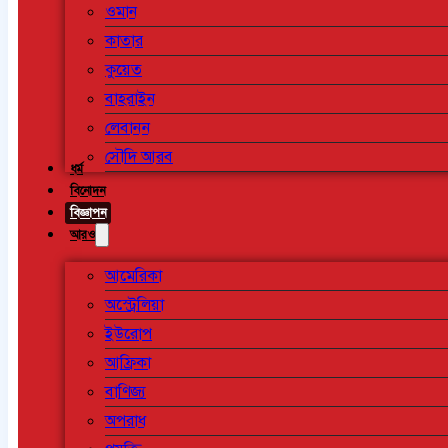
ওমান
কাতার
কুয়েত
বাহরাইন
লেবানন
সৌদি আরব
ধর্ম
বিনোদন
বিজ্ঞাপন
আরও
আমেরিকা
অস্ট্রেলিয়া
ইউরোপ
আফ্রিকা
বাণিজ্য
অপরাধ