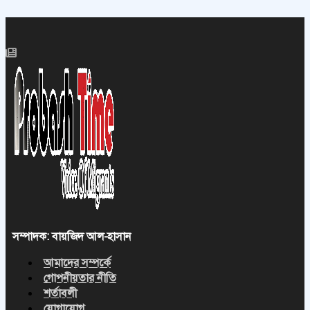
সম্পাদক: বায়জিদ আল-হাসান
আমাদের সম্পর্কে
গোপনীয়তার নীতি
শর্তাবলী
যোগাযোগ