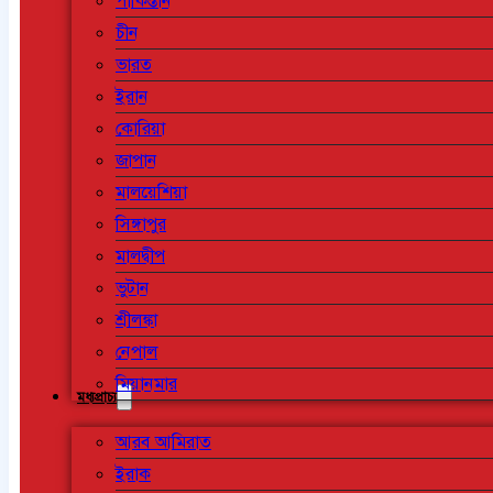
পাকিস্তান
চীন
ভারত
ইরান
কোরিয়া
জাপান
মালয়েশিয়া
সিঙ্গাপুর
মালদ্বীপ
ভুটান
শ্রীলঙ্কা
নেপাল
মিয়ানমার
মধ্যপ্রাচ্য
আরব আমিরাত
ইরাক