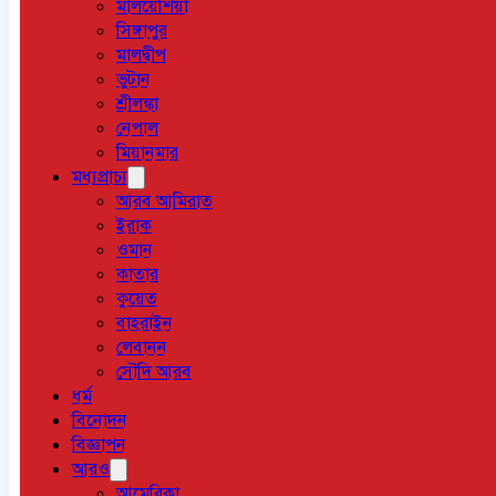
মালয়েশিয়া
সিঙ্গাপুর
মালদ্বীপ
ভুটান
শ্রীলঙ্কা
নেপাল
মিয়ানমার
মধ্যপ্রাচ্য
আরব আমিরাত
ইরাক
ওমান
কাতার
কুয়েত
বাহরাইন
লেবানন
সৌদি আরব
ধর্ম
বিনোদন
বিজ্ঞাপন
আরও
আমেরিকা