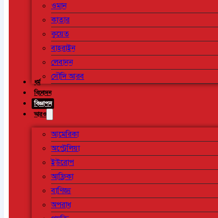
ওমান
কাতার
কুয়েত
বাহরাইন
লেবানন
সৌদি আরব
ধর্ম
বিনোদন
বিজ্ঞাপন
আরও
আমেরিকা
অস্ট্রেলিয়া
ইউরোপ
আফ্রিকা
বাণিজ্য
অপরাধ