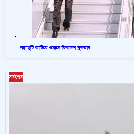
লম্বা ছুটি কাটিয়ে ওমানে ফিরলেন সুলতান
সর্বশেষ