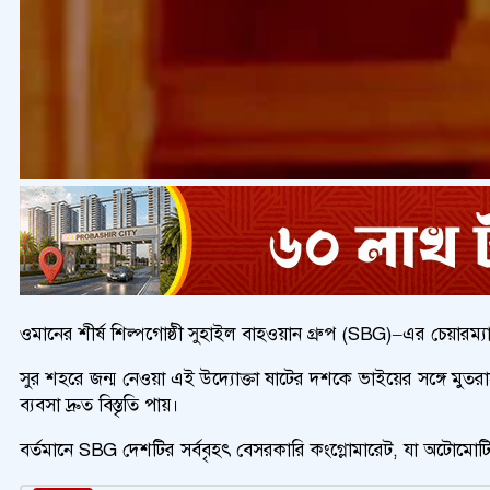
ওমানের শীর্ষ শিল্পগোষ্ঠী সুহাইল বাহওয়ান গ্রুপ (SBG)–এর চেয়ারম্
সুর শহরে জন্ম নেওয়া এই উদ্যোক্তা ষাটের দশকে ভাইয়ের সঙ্গে মুতরা
ব্যবসা দ্রুত বিস্তৃতি পায়।
বর্তমানে SBG দেশটির সর্ববৃহৎ বেসরকারি কংগ্লোমারেট, যা অটোমোটিভ, সা