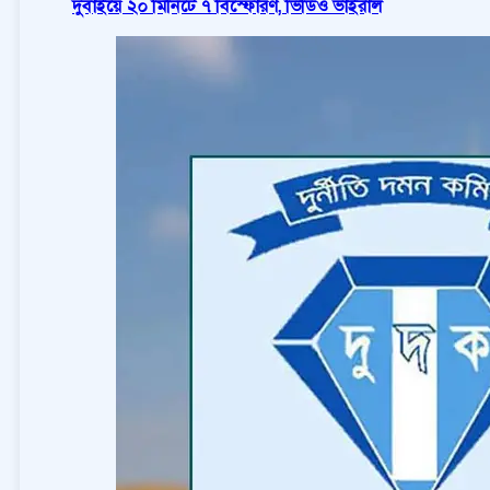
দুবাইয়ে ২০ মিনিটে ৭ বিস্ফোরণ, ভিডিও ভাইরাল