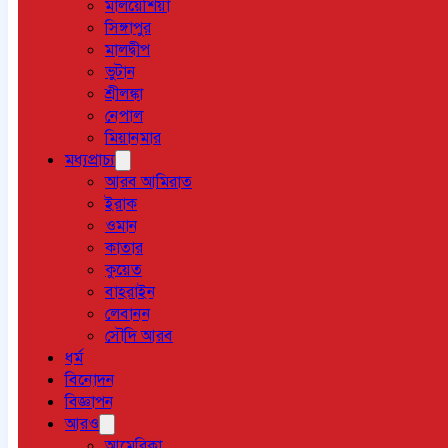
মালয়েশিয়া
সিঙ্গাপুর
মালদ্বীপ
ভুটান
শ্রীলঙ্কা
নেপাল
মিয়ানমার
মধ্যপ্রাচ্য
আরব আমিরাত
ইরাক
ওমান
কাতার
কুয়েত
বাহরাইন
লেবানন
সৌদি আরব
ধর্ম
বিনোদন
বিজ্ঞাপন
আরও
আমেরিকা