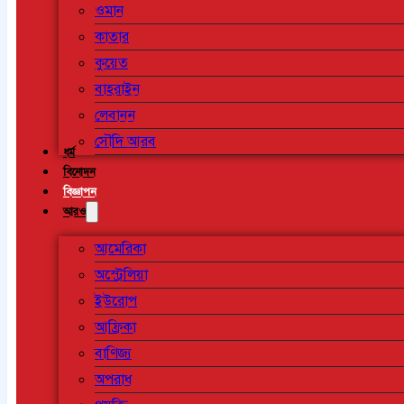
ওমান
কাতার
কুয়েত
বাহরাইন
লেবানন
সৌদি আরব
ধর্ম
বিনোদন
বিজ্ঞাপন
আরও
আমেরিকা
অস্ট্রেলিয়া
ইউরোপ
আফ্রিকা
বাণিজ্য
অপরাধ