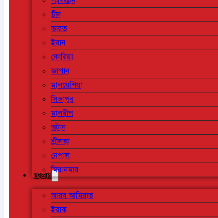
পাকিস্তান
চীন
ভারত
ইরান
কোরিয়া
জাপান
মালয়েশিয়া
সিঙ্গাপুর
মালদ্বীপ
ভুটান
শ্রীলঙ্কা
নেপাল
মিয়ানমার
মধ্যপ্রাচ্য
আরব আমিরাত
ইরাক