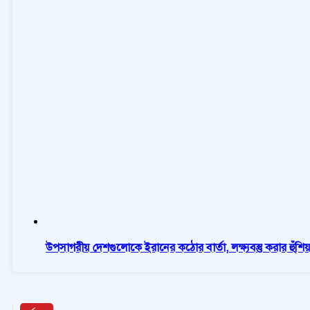
উপসাগরীয় দেশগুলোকে ইরানের কঠোর বার্তা, লক্ষ্যবস্তু করার হুঁশিয়