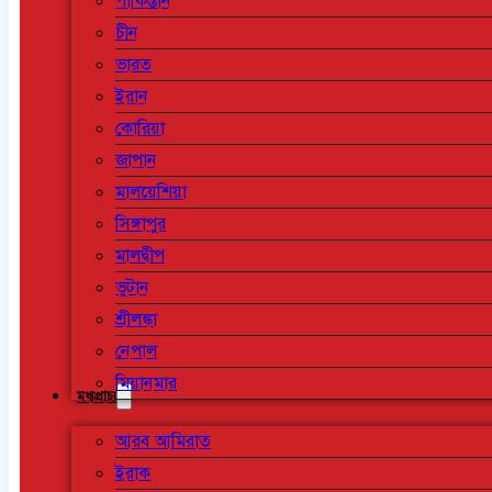
পাকিস্তান
চীন
ভারত
ইরান
কোরিয়া
জাপান
মালয়েশিয়া
সিঙ্গাপুর
মালদ্বীপ
ভুটান
শ্রীলঙ্কা
নেপাল
মিয়ানমার
মধ্যপ্রাচ্য
আরব আমিরাত
ইরাক