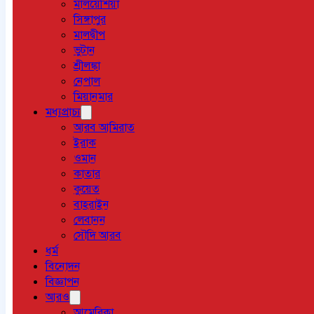
মালয়েশিয়া
সিঙ্গাপুর
মালদ্বীপ
ভুটান
শ্রীলঙ্কা
নেপাল
মিয়ানমার
মধ্যপ্রাচ্য
আরব আমিরাত
ইরাক
ওমান
কাতার
কুয়েত
বাহরাইন
লেবানন
সৌদি আরব
ধর্ম
বিনোদন
বিজ্ঞাপন
আরও
আমেরিকা