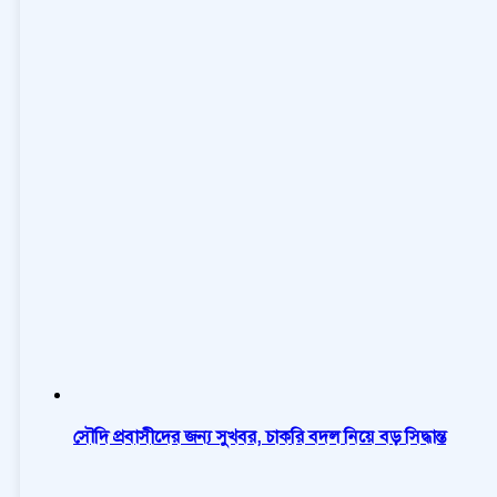
সৌদি প্রবাসীদের জন্য সুখবর, চাকরি বদল নিয়ে বড় সিদ্ধান্ত