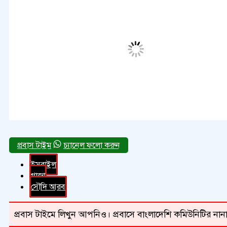
চ্যানেল ফলো করুন
ইসরাইল
গাজা
সৌদি আরব
প্রবাস টাইমে লিখুন আপনিও। প্রবাসে বাংলাদেশি কমিউনিটির নানা