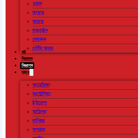
ওমান
কাতার
কুয়েত
বাহরাইন
লেবানন
সৌদি আরব
ধর্ম
বিনোদন
বিজ্ঞাপন
আরও
আমেরিকা
অস্ট্রেলিয়া
ইউরোপ
আফ্রিকা
বাণিজ্য
অপরাধ