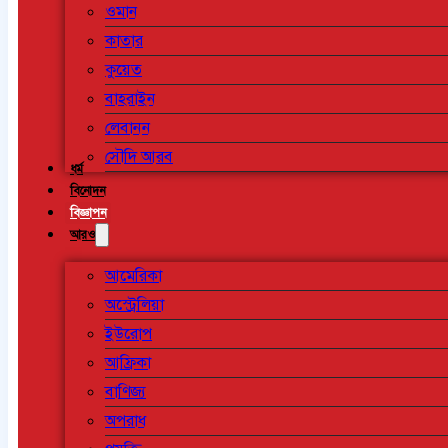
ওমান
কাতার
কুয়েত
বাহরাইন
লেবানন
সৌদি আরব
ধর্ম
বিনোদন
বিজ্ঞাপন
আরও
আমেরিকা
অস্ট্রেলিয়া
ইউরোপ
আফ্রিকা
বাণিজ্য
অপরাধ