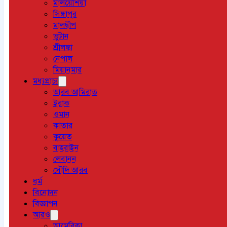
মালয়েশিয়া
সিঙ্গাপুর
মালদ্বীপ
ভুটান
শ্রীলঙ্কা
নেপাল
মিয়ানমার
মধ্যপ্রাচ্য
আরব আমিরাত
ইরাক
ওমান
কাতার
কুয়েত
বাহরাইন
লেবানন
সৌদি আরব
ধর্ম
বিনোদন
বিজ্ঞাপন
আরও
আমেরিকা