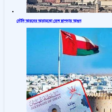
সৌদি আরবের আরামকো তেল স্থাপনায় আগুন