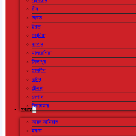
পাকিস্তান
চীন
ভারত
ইরান
কোরিয়া
জাপান
মালয়েশিয়া
সিঙ্গাপুর
মালদ্বীপ
ভুটান
শ্রীলঙ্কা
নেপাল
মিয়ানমার
মধ্যপ্রাচ্য
আরব আমিরাত
ইরাক