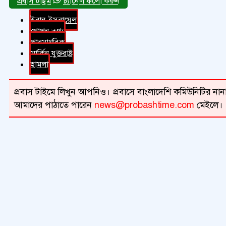
চ্যানেল ফলো করুন
ইরান-ইসরায়েল
গোপন তথ্য
পারমাণবিক
মার্কিন যুক্তরাষ্ট্র
হামলা
প্রবাস টাইমে লিখুন আপনিও। প্রবাসে বাংলাদেশি কমিউনিটির নানা 
আমাদের পাঠাতে পারেন
news@probashtime.com
মেইলে।