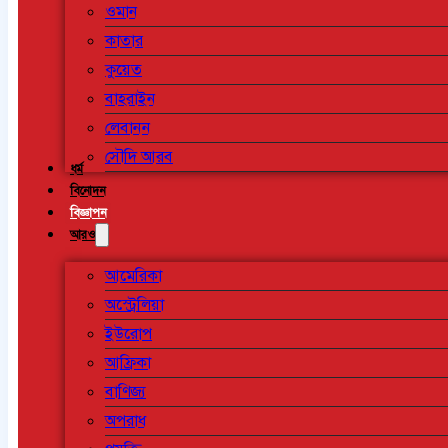
ওমান
কাতার
কুয়েত
বাহরাইন
লেবানন
সৌদি আরব
ধর্ম
বিনোদন
বিজ্ঞাপন
আরও
আমেরিকা
অস্ট্রেলিয়া
ইউরোপ
আফ্রিকা
বাণিজ্য
অপরাধ