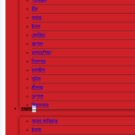
পাকিস্তান
চীন
ভারত
ইরান
কোরিয়া
জাপান
মালয়েশিয়া
সিঙ্গাপুর
মালদ্বীপ
ভুটান
শ্রীলঙ্কা
নেপাল
মিয়ানমার
মধ্যপ্রাচ্য
আরব আমিরাত
ইরাক