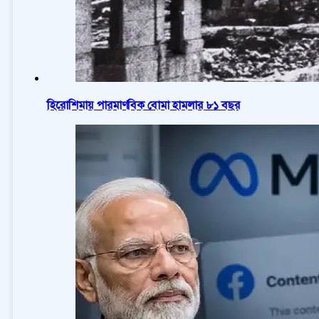
হিরোশিমায় পারমাণবিক বোমা হামলার ৮১ বছর