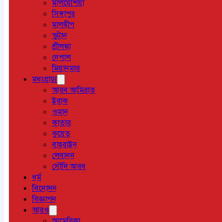
মালয়েশিয়া
সিঙ্গাপুর
মালদ্বীপ
ভুটান
শ্রীলঙ্কা
নেপাল
মিয়ানমার
মধ্যপ্রাচ্য
আরব আমিরাত
ইরাক
ওমান
কাতার
কুয়েত
বাহরাইন
লেবানন
সৌদি আরব
ধর্ম
বিনোদন
বিজ্ঞাপন
আরও
আমেরিকা