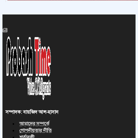
সম্পাদক: বায়জিদ আল-হাসান
আমাদের সম্পর্কে
গোপনীয়তার নীতি
শর্তাবলী