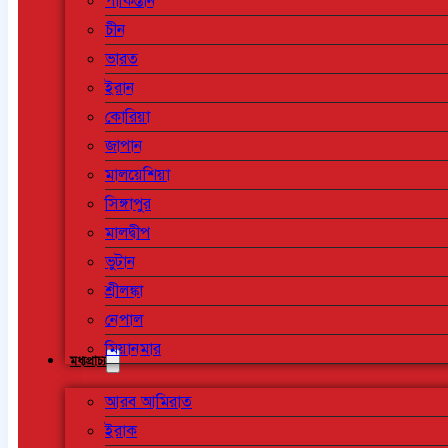
পাকিস্তান
চীন
ভারত
ইরান
কোরিয়া
জাপান
মালয়েশিয়া
সিঙ্গাপুর
মালদ্বীপ
ভুটান
শ্রীলঙ্কা
নেপাল
মিয়ানমার
মধ্যপ্রাচ্য
আরব আমিরাত
ইরাক