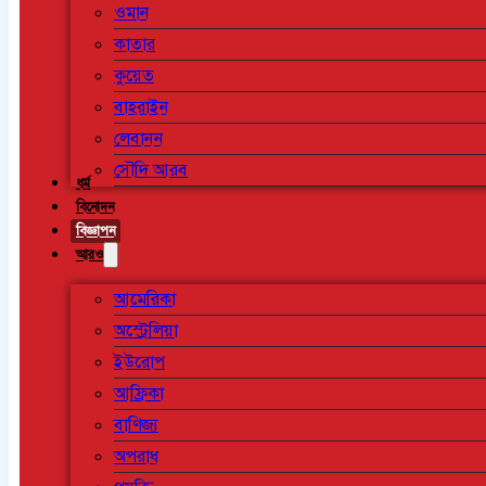
ওমান
কাতার
কুয়েত
বাহরাইন
লেবানন
সৌদি আরব
ধর্ম
বিনোদন
বিজ্ঞাপন
আরও
আমেরিকা
অস্ট্রেলিয়া
ইউরোপ
আফ্রিকা
বাণিজ্য
অপরাধ