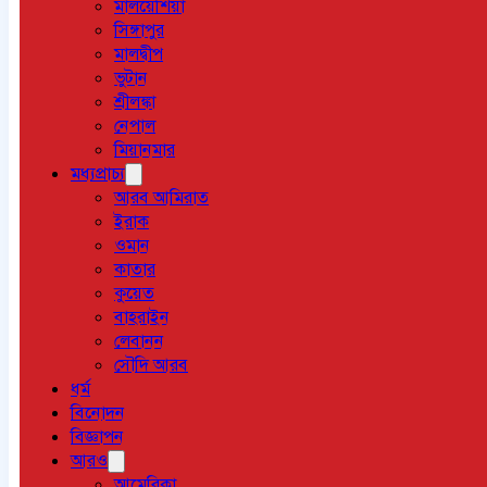
মালয়েশিয়া
সিঙ্গাপুর
মালদ্বীপ
ভুটান
শ্রীলঙ্কা
নেপাল
মিয়ানমার
মধ্যপ্রাচ্য
আরব আমিরাত
ইরাক
ওমান
কাতার
কুয়েত
বাহরাইন
লেবানন
সৌদি আরব
ধর্ম
বিনোদন
বিজ্ঞাপন
আরও
আমেরিকা