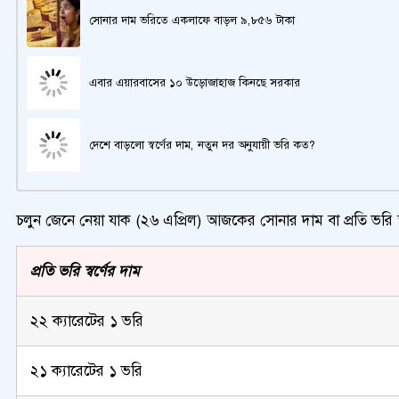
সোনার দাম ভরিতে একলাফে বাড়ল ৯,৮৫৬ টাকা
এবার এয়ারবাসের ১০ উড়োজাহাজ কিনছে সরকার
দেশে বাড়লো স্বর্ণের দাম, নতুন দর অনুযায়ী ভরি কত?
চলুন জেনে নেয়া যাক (২৬ এপ্রিল) আজকের সোনার দাম বা প্রতি ভরি স
প্রতি ভরি স্বর্ণের দাম
২২ ক্যারেটের ১ ভরি
২১ ক্যারেটের ১ ভরি