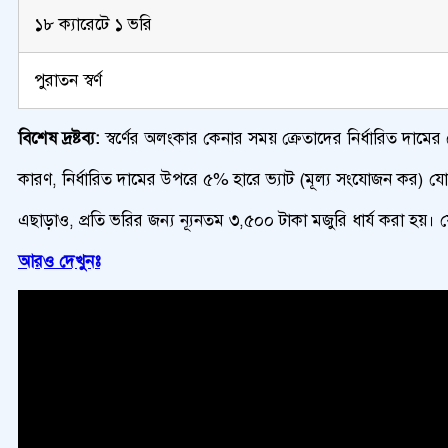
১৮ ক্যারেটে ১ ভরি
পুরাতন স্বর্ণ
বিশেষ দ্রষ্টব্য:
স্বর্ণের অলংকার কেনার সময় ক্রেতাদের নির্ধারিত দামের 
কারণ, নির্ধারিত দামের উপরে ৫% হারে ভ্যাট (মূল্য সংযোজন কর) যোগ 
এছাড়াও, প্রতি ভরির জন্য ন্যূনতম ৩,৫০০ টাকা মজুরি ধার্য করা হয়।
আরও দেখুনঃ