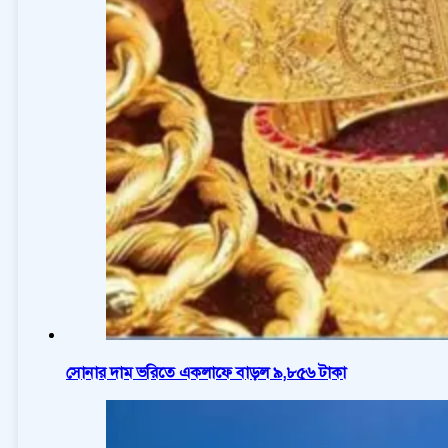
সোনার দাম ভরিতে একলাফে বাড়ল ৯,৮৫৬ টাকা