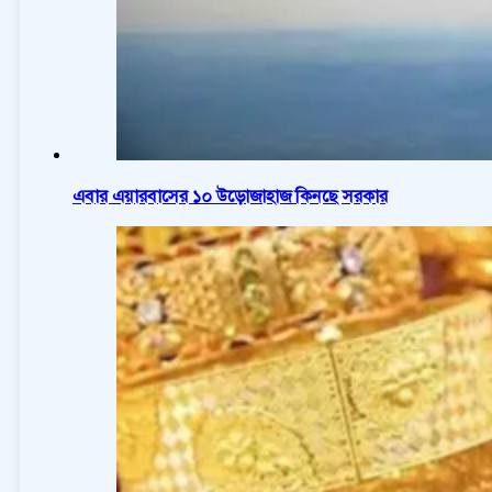
এবার এয়ারবাসের ১০ উড়োজাহাজ কিনছে সরকার