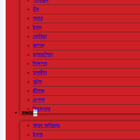
পাকিস্তান
চীন
ভারত
ইরান
কোরিয়া
জাপান
মালয়েশিয়া
সিঙ্গাপুর
মালদ্বীপ
ভুটান
শ্রীলঙ্কা
নেপাল
মিয়ানমার
মধ্যপ্রাচ্য
আরব আমিরাত
ইরাক