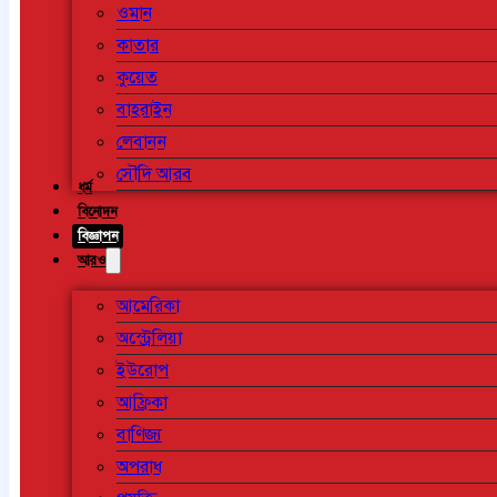
ওমান
কাতার
কুয়েত
বাহরাইন
লেবানন
সৌদি আরব
ধর্ম
বিনোদন
বিজ্ঞাপন
আরও
আমেরিকা
অস্ট্রেলিয়া
ইউরোপ
আফ্রিকা
বাণিজ্য
অপরাধ