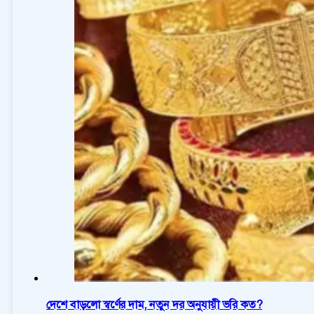
দেশে বাড়লো স্বর্ণের দাম, নতুন দর অনুযায়ী ভরি কত?