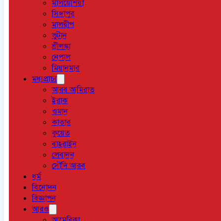
মালয়েশিয়া
সিঙ্গাপুর
মালদ্বীপ
ভুটান
শ্রীলঙ্কা
নেপাল
মিয়ানমার
মধ্যপ্রাচ্য
আরব আমিরাত
ইরাক
ওমান
কাতার
কুয়েত
বাহরাইন
লেবানন
সৌদি আরব
ধর্ম
বিনোদন
বিজ্ঞাপন
আরও
আমেরিকা