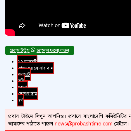
চ্যানেল ফলো করুন
২২ ক্যারেট
আজকের সোনার দাম
ক্যারেট
ভরি
সোনা
সোনার দাম
স্বর্ণ
প্রবাস টাইমে লিখুন আপনিও। প্রবাসে বাংলাদেশি কমিউনিটির না
আমাদের পাঠাতে পারেন
news@probashtime.com
মেইলে।