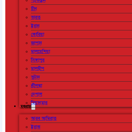
পাকিস্তান
চীন
ভারত
ইরান
কোরিয়া
জাপান
মালয়েশিয়া
সিঙ্গাপুর
মালদ্বীপ
ভুটান
শ্রীলঙ্কা
নেপাল
মিয়ানমার
মধ্যপ্রাচ্য
আরব আমিরাত
ইরাক