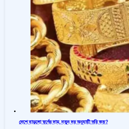
দেশে বাড়লো স্বর্ণের দাম, নতুন দর অনুযায়ী ভরি কত?