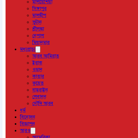
মালয়েশিয়া
সিঙ্গাপুর
মালদ্বীপ
ভুটান
শ্রীলঙ্কা
নেপাল
মিয়ানমার
মধ্যপ্রাচ্য
আরব আমিরাত
ইরাক
ওমান
কাতার
কুয়েত
বাহরাইন
লেবানন
সৌদি আরব
ধর্ম
বিনোদন
বিজ্ঞাপন
আরও
আমেরিকা