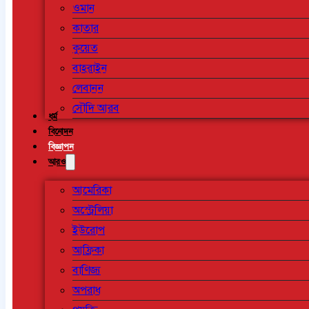
ওমান
কাতার
কুয়েত
বাহরাইন
লেবানন
সৌদি আরব
ধর্ম
বিনোদন
বিজ্ঞাপন
আরও
আমেরিকা
অস্ট্রেলিয়া
ইউরোপ
আফ্রিকা
বাণিজ্য
অপরাধ