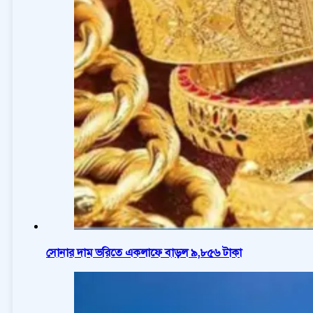
সোনার দাম ভরিতে একলাফে বাড়ল ৯,৮৫৬ টাকা