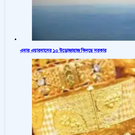
এবার এয়ারবাসের ১০ উড়োজাহাজ কিনছে সরকার