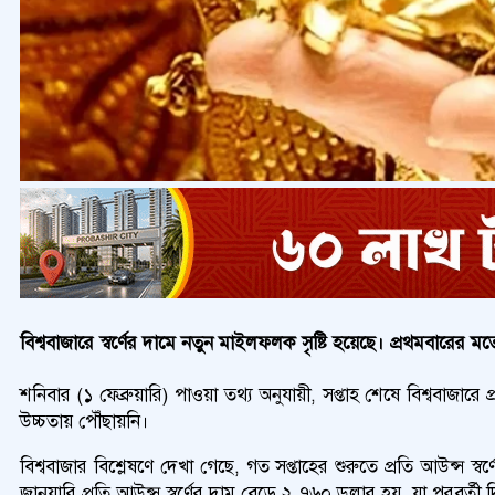
বিশ্ববাজারে স্বর্ণের দামে নতুন মাইলফলক সৃষ্টি হয়েছে। প্রথমবারের মত
শনিবার (১ ফেব্রুয়ারি) পাওয়া তথ্য অনুযায়ী, সপ্তাহ শেষে বিশ্ববাজা
উচ্চতায় পৌঁছায়নি।
বিশ্ববাজার বিশ্লেষণে দেখা গেছে, গত সপ্তাহের শুরুতে প্রতি আউন্স
জানুয়ারি প্রতি আউন্স স্বর্ণের দাম বেড়ে ২,৭৬০ ডলার হয়, যা পরবর্তী 