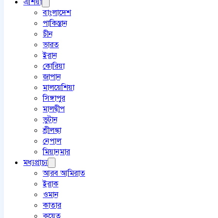
এশিয়া
বাংলাদেশ
পাকিস্তান
চীন
ভারত
ইরান
কোরিয়া
জাপান
মালয়েশিয়া
সিঙ্গাপুর
মালদ্বীপ
ভুটান
শ্রীলঙ্কা
নেপাল
মিয়ানমার
মধ্যপ্রাচ্য
আরব আমিরাত
ইরাক
ওমান
কাতার
কুয়েত