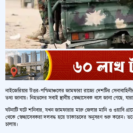
নাইজেরিয়ার উত্তর-পশ্চিমাঞ্চলের জামফারা রাজ্যে দেশটির সেনাবাহি
তথ্য জানায়। নিহতদের সবাই স্থানীয় স্বেচ্ছাসেবক বলে জানা গেছে, য
ঘটনাটি ঘটে শনিবার, যখন জামফারার মারু জেলার মানি ও ওয়াবি গ্র
থেকে স্বেচ্ছাসেবকরা দলবদ্ধ হয়ে ডাকাতদের অনুসরণ শুরু করেন। তব
চালায়।