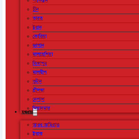
পাকিস্তান
চীন
ভারত
ইরান
কোরিয়া
জাপান
মালয়েশিয়া
সিঙ্গাপুর
মালদ্বীপ
ভুটান
শ্রীলঙ্কা
নেপাল
মিয়ানমার
মধ্যপ্রাচ্য
আরব আমিরাত
ইরাক