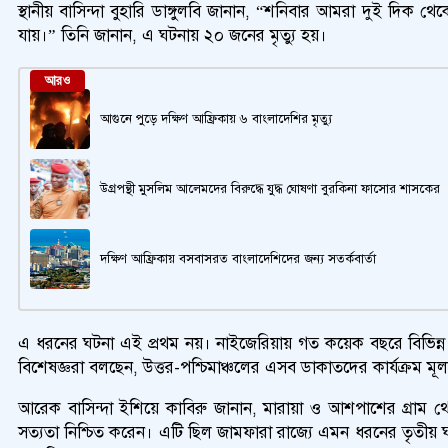
স্থানীয় বাসিন্দা বুহারি ডাঙ্গুলবি জানান, “শনিবার আমরা দুই দি
যায়।” তিনি জানান, এ ঘটনায় ২০ জনের মৃত্যু হয়।
আরও
আগুনে পুড়ে দক্ষিণ আফ্রিকায় ৬ বাংলাদেশির মৃত্যু
উগ্রপন্থী মুসলিম আলেমদের বিরুদ্ধে যুদ্ধ ঘোষণা বুরকিনা ফাসোর শাসকের
দক্ষিণ আফ্রিকায় বসবাসরত বাংলাদেশিদের জন্য সতর্কবার্তা
এ ধরনের ঘটনা এই প্রথম নয়। নাইজেরিয়ায় গত কয়েক বছরে বিভিন্ন স
বিশেষজ্ঞরা বলছেন, উত্তর-পশ্চিমাঞ্চলের এসব ডাকাতদের কার্যক্রম মূল
আরেক বাসিন্দা ইশিয়ে কাবিরু জানান, মারায়া ও আশপাশের গ্রাম 
সত্যতা নিশ্চিত করেন। এটি ছিল জামফারা রাজ্যে এমন ধরনের তৃতীয় 