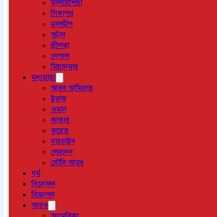
মালয়েশিয়া
সিঙ্গাপুর
মালদ্বীপ
ভুটান
শ্রীলঙ্কা
নেপাল
মিয়ানমার
মধ্যপ্রাচ্য
আরব আমিরাত
ইরাক
ওমান
কাতার
কুয়েত
বাহরাইন
লেবানন
সৌদি আরব
ধর্ম
বিনোদন
বিজ্ঞাপন
আরও
আমেরিকা