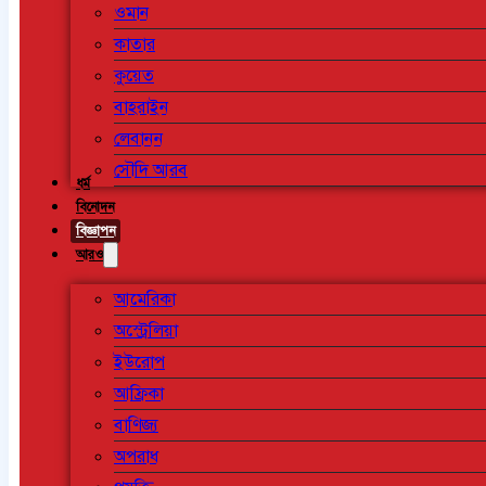
ওমান
কাতার
কুয়েত
বাহরাইন
লেবানন
সৌদি আরব
ধর্ম
বিনোদন
বিজ্ঞাপন
আরও
আমেরিকা
অস্ট্রেলিয়া
ইউরোপ
আফ্রিকা
বাণিজ্য
অপরাধ