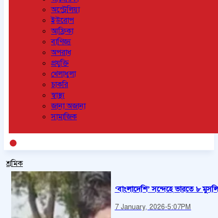
অস্ট্রেলিয়া
ইউরোপ
আফ্রিকা
বাণিজ্য
অপরাধ
প্রযুক্তি
খেলাধুলা
চাকরি
স্বাস্থ্য
জানা অজানা
সামাজিক
শ্রমিক
‘বাংলাদেশি’ সন্দেহে ভারতে ৮ মুসল
7 January, 2026
-
5:07PM