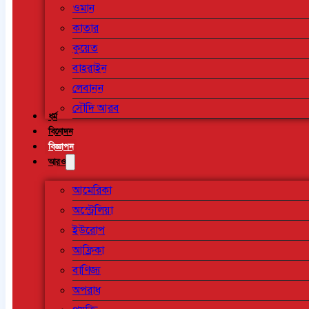
ওমান
কাতার
কুয়েত
বাহরাইন
লেবানন
সৌদি আরব
ধর্ম
বিনোদন
বিজ্ঞাপন
আরও
আমেরিকা
অস্ট্রেলিয়া
ইউরোপ
আফ্রিকা
বাণিজ্য
অপরাধ