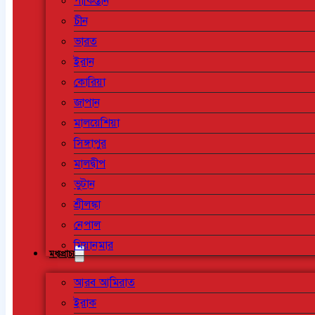
পাকিস্তান
চীন
ভারত
ইরান
কোরিয়া
জাপান
মালয়েশিয়া
সিঙ্গাপুর
মালদ্বীপ
ভুটান
শ্রীলঙ্কা
নেপাল
মিয়ানমার
মধ্যপ্রাচ্য
আরব আমিরাত
ইরাক