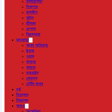
মালয়েশিয়া
সিঙ্গাপুর
মালদ্বীপ
ভুটান
শ্রীলঙ্কা
নেপাল
মিয়ানমার
মধ্যপ্রাচ্য
আরব আমিরাত
ইরাক
ওমান
কাতার
কুয়েত
বাহরাইন
লেবানন
সৌদি আরব
ধর্ম
বিনোদন
বিজ্ঞাপন
আরও
আমেরিকা