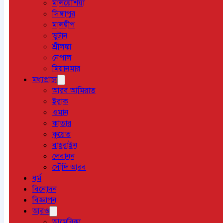
মালয়েশিয়া
সিঙ্গাপুর
মালদ্বীপ
ভুটান
শ্রীলঙ্কা
নেপাল
মিয়ানমার
মধ্যপ্রাচ্য
আরব আমিরাত
ইরাক
ওমান
কাতার
কুয়েত
বাহরাইন
লেবানন
সৌদি আরব
ধর্ম
বিনোদন
বিজ্ঞাপন
আরও
আমেরিকা