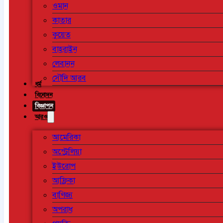
ওমান
কাতার
কুয়েত
বাহরাইন
লেবানন
সৌদি আরব
ধর্ম
বিনোদন
বিজ্ঞাপন
আরও
আমেরিকা
অস্ট্রেলিয়া
ইউরোপ
আফ্রিকা
বাণিজ্য
অপরাধ