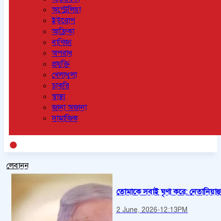
অস্ট্রেলিয়া
ইউরোপ
আফ্রিকা
বাণিজ্য
অপরাধ
প্রযুক্তি
খেলাধুলা
চাকরি
স্বাস্থ্য
জানা অজানা
সামাজিক
লেবানন
তোমাকে সবাই ঘৃণা করে: নেতানিয়াহুক
2 June, 2026
-
12:13PM