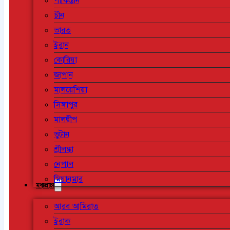
পাকিস্তান
চীন
ভারত
ইরান
কোরিয়া
জাপান
মালয়েশিয়া
সিঙ্গাপুর
মালদ্বীপ
ভুটান
শ্রীলঙ্কা
নেপাল
মিয়ানমার
মধ্যপ্রাচ্য
আরব আমিরাত
ইরাক