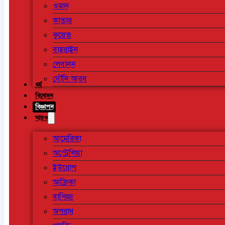
ওমান
কাতার
কুয়েত
বাহরাইন
লেবানন
সৌদি আরব
ধর্ম
বিনোদন
বিজ্ঞাপন
আরও
আমেরিকা
অস্ট্রেলিয়া
ইউরোপ
আফ্রিকা
বাণিজ্য
অপরাধ