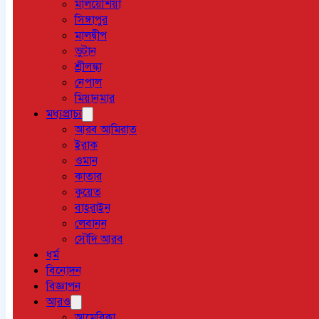
মালয়েশিয়া
সিঙ্গাপুর
মালদ্বীপ
ভুটান
শ্রীলঙ্কা
নেপাল
মিয়ানমার
মধ্যপ্রাচ্য
আরব আমিরাত
ইরাক
ওমান
কাতার
কুয়েত
বাহরাইন
লেবানন
সৌদি আরব
ধর্ম
বিনোদন
বিজ্ঞাপন
আরও
আমেরিকা