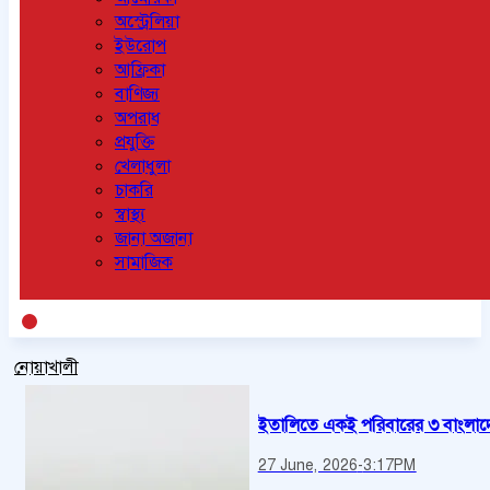
অস্ট্রেলিয়া
ইউরোপ
আফ্রিকা
বাণিজ্য
অপরাধ
প্রযুক্তি
খেলাধুলা
চাকরি
স্বাস্থ্য
জানা অজানা
সামাজিক
নোয়াখালী
ইতালিতে একই পরিবারের ৩ বাংলাদেশ
27 June, 2026
-
3:17PM