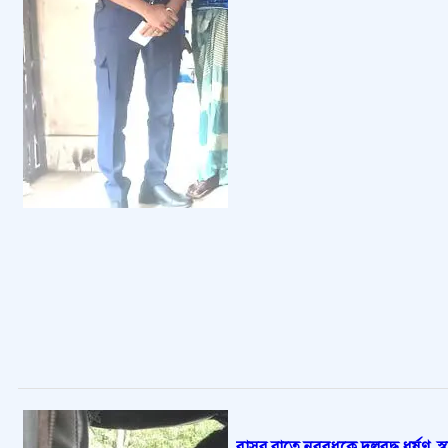
বাসর রাতে নববধূকে দলবদ্ধ ধর্ষণ, 