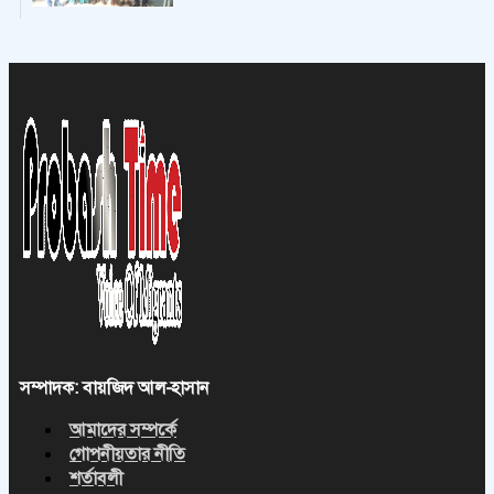
সম্পাদক: বায়জিদ আল-হাসান
আমাদের সম্পর্কে
গোপনীয়তার নীতি
শর্তাবলী