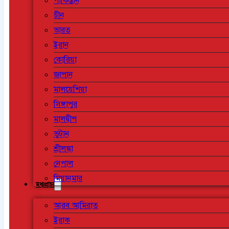
পাকিস্তান
চীন
ভারত
ইরান
কোরিয়া
জাপান
মালয়েশিয়া
সিঙ্গাপুর
মালদ্বীপ
ভুটান
শ্রীলঙ্কা
নেপাল
মিয়ানমার
মধ্যপ্রাচ্য
আরব আমিরাত
ইরাক