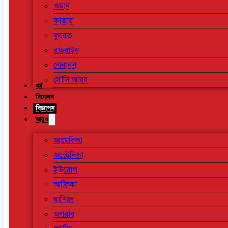
ওমান
কাতার
কুয়েত
বাহরাইন
লেবানন
সৌদি আরব
ধর্ম
বিনোদন
বিজ্ঞাপন
আরও
আমেরিকা
অস্ট্রেলিয়া
ইউরোপ
আফ্রিকা
বাণিজ্য
অপরাধ