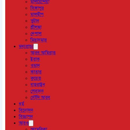
মালয়েশিয়া
সিঙ্গাপুর
মালদ্বীপ
ভুটান
শ্রীলঙ্কা
নেপাল
মিয়ানমার
মধ্যপ্রাচ্য
আরব আমিরাত
ইরাক
ওমান
কাতার
কুয়েত
বাহরাইন
লেবানন
সৌদি আরব
ধর্ম
বিনোদন
বিজ্ঞাপন
আরও
আমেরিকা