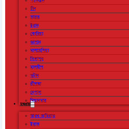
পাকিস্তান
চীন
ভারত
ইরান
কোরিয়া
জাপান
মালয়েশিয়া
সিঙ্গাপুর
মালদ্বীপ
ভুটান
শ্রীলঙ্কা
নেপাল
মিয়ানমার
মধ্যপ্রাচ্য
আরব আমিরাত
ইরাক