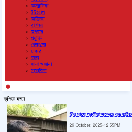
অস্ট্রেলিয়া
ইউরোপ
আফ্রিকা
বাণিজ্য
অপরাধ
প্রযুক্তি
খেলাধুলা
চাকরি
স্বাস্থ্য
জানা অজানা
সামাজিক
কুপিয়ে হত্যা
স্ত্রীর সাথে পরকীয়া সন্দেহে বড় ভা
29 October, 2025
-
12:55PM