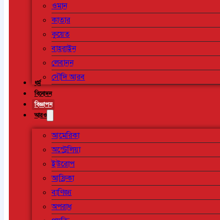
ওমান
কাতার
কুয়েত
বাহরাইন
লেবানন
সৌদি আরব
ধর্ম
বিনোদন
বিজ্ঞাপন
আরও
আমেরিকা
অস্ট্রেলিয়া
ইউরোপ
আফ্রিকা
বাণিজ্য
অপরাধ