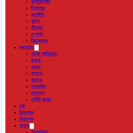
মালয়েশিয়া
সিঙ্গাপুর
মালদ্বীপ
ভুটান
শ্রীলঙ্কা
নেপাল
মিয়ানমার
মধ্যপ্রাচ্য
আরব আমিরাত
ইরাক
ওমান
কাতার
কুয়েত
বাহরাইন
লেবানন
সৌদি আরব
ধর্ম
বিনোদন
বিজ্ঞাপন
আরও
আমেরিকা