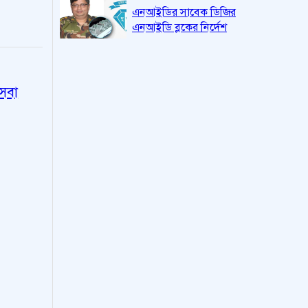
এনআইডির সাবেক ডিজির
এনআইডি ব্লকের নির্দেশ
েবা