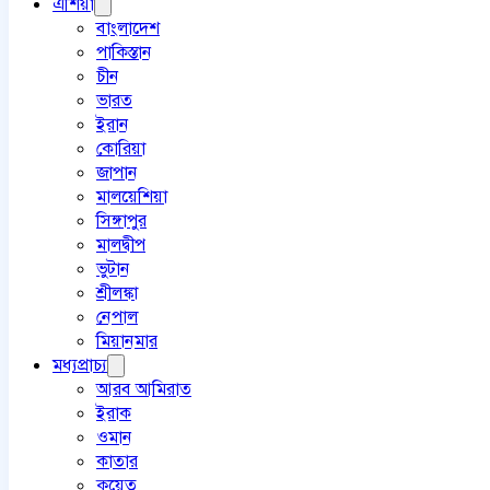
এশিয়া
বাংলাদেশ
পাকিস্তান
চীন
ভারত
ইরান
কোরিয়া
জাপান
মালয়েশিয়া
সিঙ্গাপুর
মালদ্বীপ
ভুটান
শ্রীলঙ্কা
নেপাল
মিয়ানমার
মধ্যপ্রাচ্য
আরব আমিরাত
ইরাক
ওমান
কাতার
কুয়েত