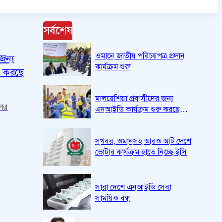
সর্বশেষ
ওমানে জাতীয় পরিচয়পত্র প্রদান
জন্য
কার্যক্রম শুরু
ু করছে
মালয়েশিয়া প্রবাসীদের জন্য
PM
এনআইডি কার্যক্রম শুরু করছে
ইসি
সুখবর, ওমানসহ আরও আট দেশে
ভোটার কার্যক্রম হাতে নিচ্ছে ইসি
সারা দেশে এনআইডি সেবা
সাময়িক বন্ধ