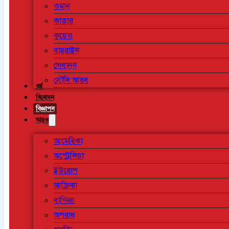
ওমান
কাতার
কুয়েত
বাহরাইন
লেবানন
সৌদি আরব
ধর্ম
বিনোদন
বিজ্ঞাপন
আরও
আমেরিকা
অস্ট্রেলিয়া
ইউরোপ
আফ্রিকা
বাণিজ্য
অপরাধ