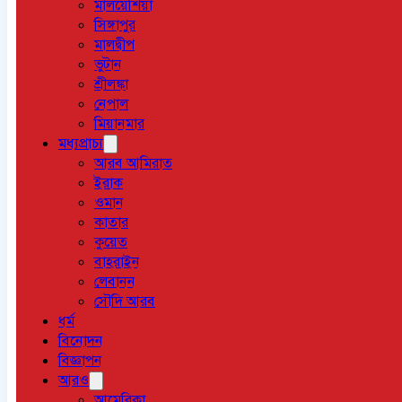
মালয়েশিয়া
সিঙ্গাপুর
মালদ্বীপ
ভুটান
শ্রীলঙ্কা
নেপাল
মিয়ানমার
মধ্যপ্রাচ্য
আরব আমিরাত
ইরাক
ওমান
কাতার
কুয়েত
বাহরাইন
লেবানন
সৌদি আরব
ধর্ম
বিনোদন
বিজ্ঞাপন
আরও
আমেরিকা