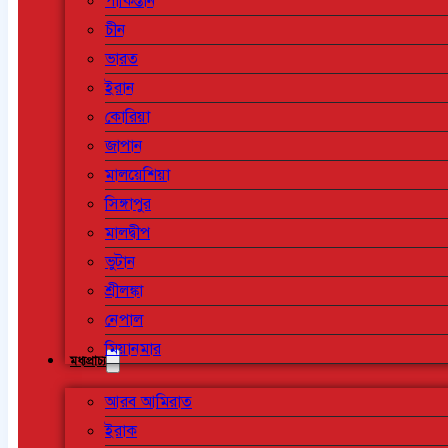
পাকিস্তান
চীন
ভারত
ইরান
কোরিয়া
জাপান
মালয়েশিয়া
সিঙ্গাপুর
মালদ্বীপ
ভুটান
শ্রীলঙ্কা
নেপাল
মিয়ানমার
মধ্যপ্রাচ্য
আরব আমিরাত
ইরাক