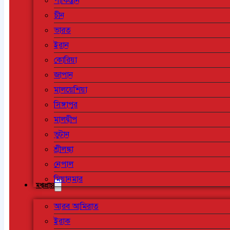
পাকিস্তান
চীন
ভারত
ইরান
কোরিয়া
জাপান
মালয়েশিয়া
সিঙ্গাপুর
মালদ্বীপ
ভুটান
শ্রীলঙ্কা
নেপাল
মিয়ানমার
মধ্যপ্রাচ্য
আরব আমিরাত
ইরাক