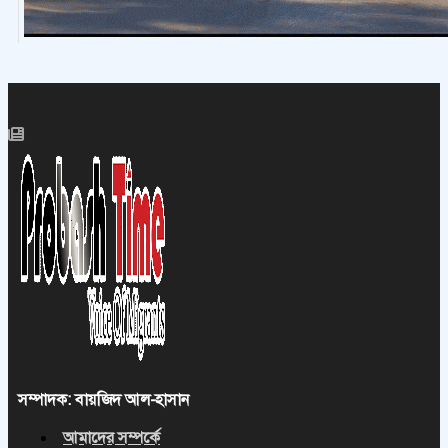
সম্পাদক: বায়জিদ আল-হাসান
আমাদের সম্পর্কে