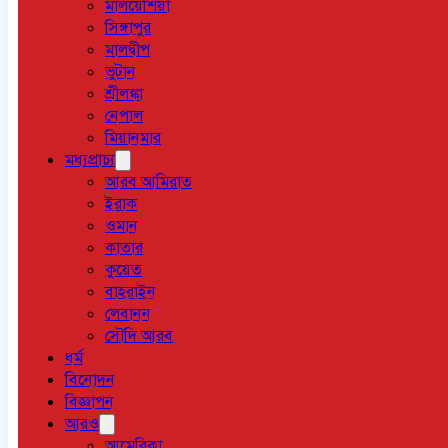
মালয়েশিয়া
সিঙ্গাপুর
মালদ্বীপ
ভুটান
শ্রীলঙ্কা
নেপাল
মিয়ানমার
মধ্যপ্রাচ্য
আরব আমিরাত
ইরাক
ওমান
কাতার
কুয়েত
বাহরাইন
লেবানন
সৌদি আরব
ধর্ম
বিনোদন
বিজ্ঞাপন
আরও
আমেরিকা