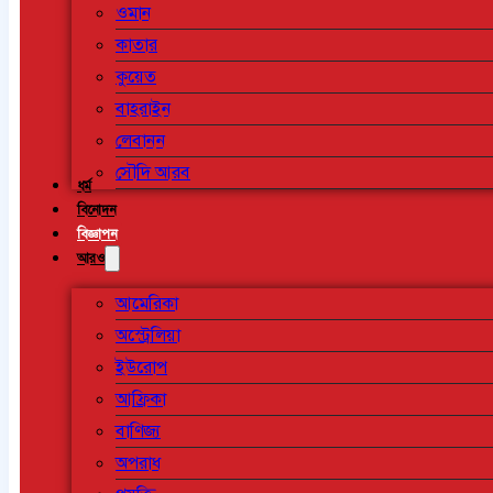
ওমান
কাতার
কুয়েত
বাহরাইন
লেবানন
সৌদি আরব
ধর্ম
বিনোদন
বিজ্ঞাপন
আরও
আমেরিকা
অস্ট্রেলিয়া
ইউরোপ
আফ্রিকা
বাণিজ্য
অপরাধ