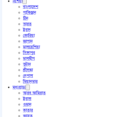
এশিয়া
বাংলাদেশ
পাকিস্তান
চীন
ভারত
ইরান
কোরিয়া
জাপান
মালয়েশিয়া
সিঙ্গাপুর
মালদ্বীপ
ভুটান
শ্রীলঙ্কা
নেপাল
মিয়ানমার
মধ্যপ্রাচ্য
আরব আমিরাত
ইরাক
ওমান
কাতার
কুয়েত