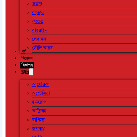
ওমান
কাতার
কুয়েত
বাহরাইন
লেবানন
সৌদি আরব
ধর্ম
বিনোদন
বিজ্ঞাপন
আরও
আমেরিকা
অস্ট্রেলিয়া
ইউরোপ
আফ্রিকা
বাণিজ্য
অপরাধ