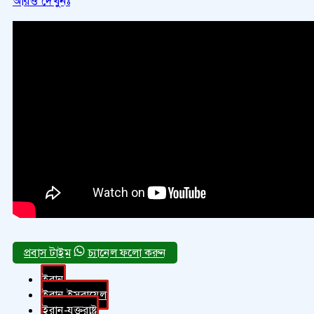
আরও দেখুনঃ
চ্যানেল ফলো করুন
ইরান
ইরান-ইসরায়েল
ইরান-যুক্তরাষ্ট্র