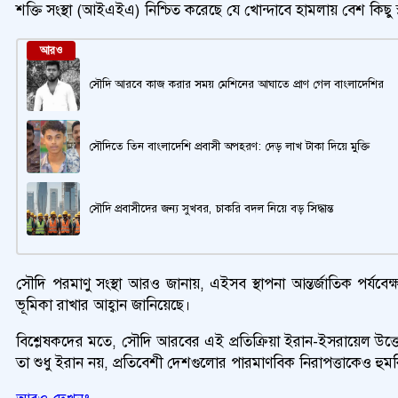
শক্তি সংস্থা (আইএইএ) নিশ্চিত করেছে যে খোন্দাবে হামলায় বেশ কিছু 
আরও
সৌদি আরবে কাজ করার সময় মেশিনের আঘাতে প্রাণ গেল বাংলাদেশির
সৌদিতে তিন বাংলাদেশি প্রবাসী অপহরণ: দেড় লাখ টাকা দিয়ে মুক্তি
সৌদি প্রবাসীদের জন্য সুখবর, চাকরি বদল নিয়ে বড় সিদ্ধান্ত
সৌদি পরমাণু সংস্থা আরও জানায়, এইসব স্থাপনা আন্তর্জাতিক পর্যবেক
ভূমিকা রাখার আহ্বান জানিয়েছে।
বিশ্লেষকদের মতে, সৌদি আরবের এই প্রতিক্রিয়া ইরান-ইসরায়েল উত
তা শুধু ইরান নয়, প্রতিবেশী দেশগুলোর পারমাণবিক নিরাপত্তাকেও হু