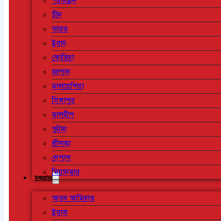
পাকিস্তান
চীন
ভারত
ইরান
কোরিয়া
জাপান
মালয়েশিয়া
সিঙ্গাপুর
মালদ্বীপ
ভুটান
শ্রীলঙ্কা
নেপাল
মিয়ানমার
মধ্যপ্রাচ্য
আরব আমিরাত
ইরাক