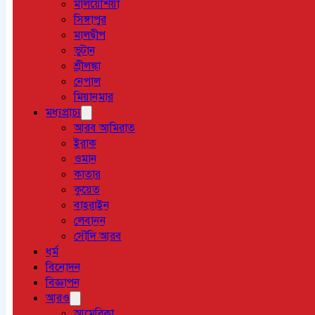
মালয়েশিয়া
সিঙ্গাপুর
মালদ্বীপ
ভুটান
শ্রীলঙ্কা
নেপাল
মিয়ানমার
মধ্যপ্রাচ্য
আরব আমিরাত
ইরাক
ওমান
কাতার
কুয়েত
বাহরাইন
লেবানন
সৌদি আরব
ধর্ম
বিনোদন
বিজ্ঞাপন
আরও
আমেরিকা