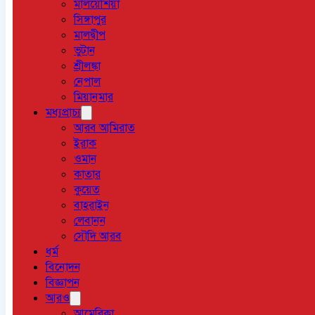
মালয়েশিয়া
সিঙ্গাপুর
মালদ্বীপ
ভুটান
শ্রীলঙ্কা
নেপাল
মিয়ানমার
মধ্যপ্রাচ্য
আরব আমিরাত
ইরাক
ওমান
কাতার
কুয়েত
বাহরাইন
লেবানন
সৌদি আরব
ধর্ম
বিনোদন
বিজ্ঞাপন
আরও
আমেরিকা