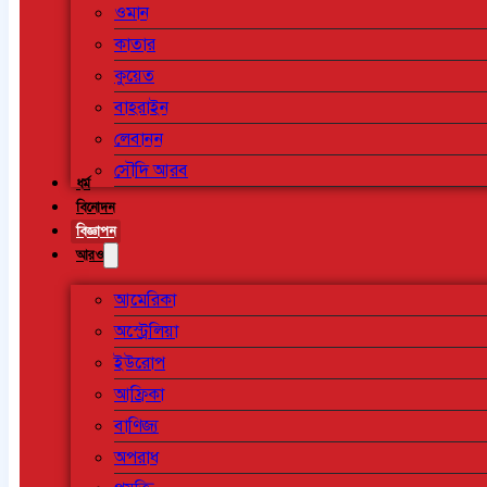
ওমান
কাতার
কুয়েত
বাহরাইন
লেবানন
সৌদি আরব
ধর্ম
বিনোদন
বিজ্ঞাপন
আরও
আমেরিকা
অস্ট্রেলিয়া
ইউরোপ
আফ্রিকা
বাণিজ্য
অপরাধ