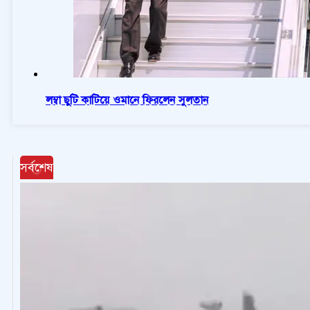
লম্বা ছুটি কাটিয়ে ওমানে ফিরলেন সুলতান
সর্বশেষ