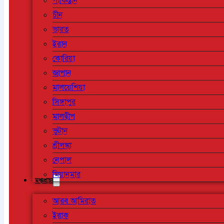
পাকিস্তান
চীন
ভারত
ইরান
কোরিয়া
জাপান
মালয়েশিয়া
সিঙ্গাপুর
মালদ্বীপ
ভুটান
শ্রীলঙ্কা
নেপাল
মিয়ানমার
মধ্যপ্রাচ্য
আরব আমিরাত
ইরাক