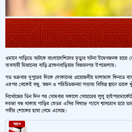
ওমানে গাড়িতে আটকে বাংলাদেশিদের মৃত্যুর ঘটনা উদ্বেগজনক হারে ব
ব্যবসায়ী মিজানের বাড়ি ব্রাহ্মণবাড়িয়ার বিজয়নগর উপজেলায়।
গত শুক্রবার দুপুরের দিকে দোকানের প্রয়োজনীয় মালামাল কিনতে ব
এরপর থেকেই বন্ধু, স্বজন ও পরিচিতজনরা সম্ভাব্য বিভিন্ন স্থানে তাকে 
নিখোঁজের তিন দিন পর সোমবার সকালে সোহারের লুলু হাইপারমার্কেটের প
দরজা বন্ধ থাকায় গাড়ির ভেতর এসির বিষাক্ত গ্যাসে শ্বাসরোধ হয়ে 
গভীর শোকের ছায়া নেমে এসেছে।
আরও