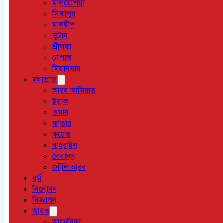
মালয়েশিয়া
সিঙ্গাপুর
মালদ্বীপ
ভুটান
শ্রীলঙ্কা
নেপাল
মিয়ানমার
মধ্যপ্রাচ্য
আরব আমিরাত
ইরাক
ওমান
কাতার
কুয়েত
বাহরাইন
লেবানন
সৌদি আরব
ধর্ম
বিনোদন
বিজ্ঞাপন
আরও
আমেরিকা