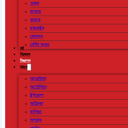
ওমান
কাতার
কুয়েত
বাহরাইন
লেবানন
সৌদি আরব
ধর্ম
বিনোদন
বিজ্ঞাপন
আরও
আমেরিকা
অস্ট্রেলিয়া
ইউরোপ
আফ্রিকা
বাণিজ্য
অপরাধ