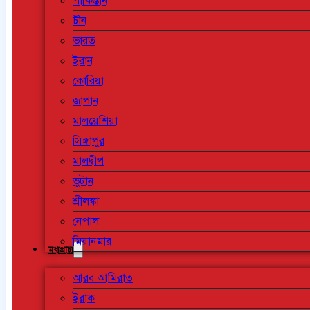
পাকিস্তান
চীন
ভারত
ইরান
কোরিয়া
জাপান
মালয়েশিয়া
সিঙ্গাপুর
মালদ্বীপ
ভুটান
শ্রীলঙ্কা
নেপাল
মিয়ানমার
মধ্যপ্রাচ্য
আরব আমিরাত
ইরাক