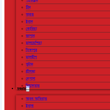
পাকিস্তান
চীন
ভারত
ইরান
কোরিয়া
জাপান
মালয়েশিয়া
সিঙ্গাপুর
মালদ্বীপ
ভুটান
শ্রীলঙ্কা
নেপাল
মিয়ানমার
মধ্যপ্রাচ্য
আরব আমিরাত
ইরাক