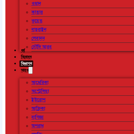
ওমান
কাতার
কুয়েত
বাহরাইন
লেবানন
সৌদি আরব
ধর্ম
বিনোদন
বিজ্ঞাপন
আরও
আমেরিকা
অস্ট্রেলিয়া
ইউরোপ
আফ্রিকা
বাণিজ্য
অপরাধ