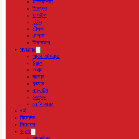
মালয়েশিয়া
সিঙ্গাপুর
মালদ্বীপ
ভুটান
শ্রীলঙ্কা
নেপাল
মিয়ানমার
মধ্যপ্রাচ্য
আরব আমিরাত
ইরাক
ওমান
কাতার
কুয়েত
বাহরাইন
লেবানন
সৌদি আরব
ধর্ম
বিনোদন
বিজ্ঞাপন
আরও
আমেরিকা