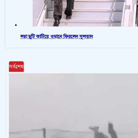
লম্বা ছুটি কাটিয়ে ওমানে ফিরলেন সুলতান
সর্বশেষ