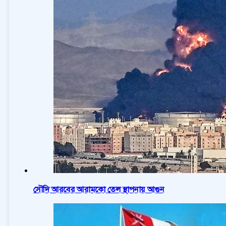
সৌদি আরবের আরামকো তেল স্থাপনায় আগুন