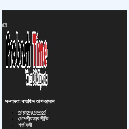
সম্পাদক: বায়জিদ আল-হাসান
আমাদের সম্পর্কে
গোপনীয়তার নীতি
শর্তাবলী