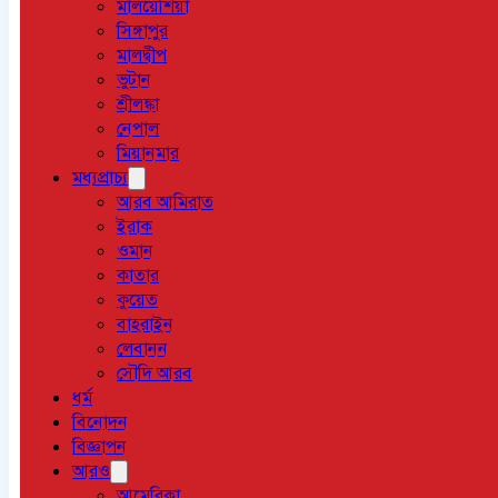
মালয়েশিয়া
সিঙ্গাপুর
মালদ্বীপ
ভুটান
শ্রীলঙ্কা
নেপাল
মিয়ানমার
মধ্যপ্রাচ্য
আরব আমিরাত
ইরাক
ওমান
কাতার
কুয়েত
বাহরাইন
লেবানন
সৌদি আরব
ধর্ম
বিনোদন
বিজ্ঞাপন
আরও
আমেরিকা