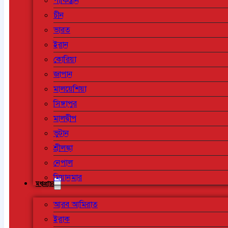
পাকিস্তান
চীন
ভারত
ইরান
কোরিয়া
জাপান
মালয়েশিয়া
সিঙ্গাপুর
মালদ্বীপ
ভুটান
শ্রীলঙ্কা
নেপাল
মিয়ানমার
মধ্যপ্রাচ্য
আরব আমিরাত
ইরাক