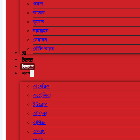
ওমান
কাতার
কুয়েত
বাহরাইন
লেবানন
সৌদি আরব
ধর্ম
বিনোদন
বিজ্ঞাপন
আরও
আমেরিকা
অস্ট্রেলিয়া
ইউরোপ
আফ্রিকা
বাণিজ্য
অপরাধ