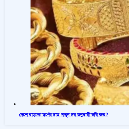
দেশে বাড়লো স্বর্ণের দাম, নতুন দর অনুযায়ী ভরি কত?