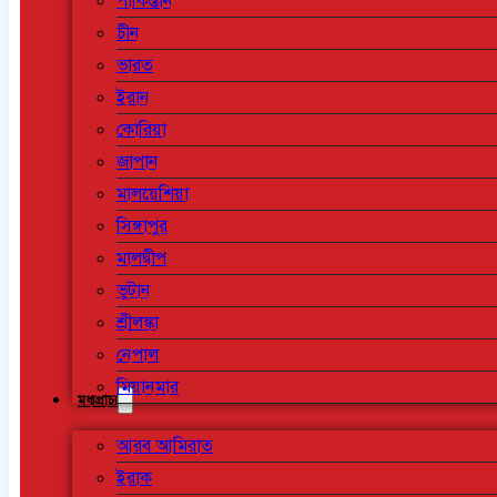
পাকিস্তান
চীন
ভারত
ইরান
কোরিয়া
জাপান
মালয়েশিয়া
সিঙ্গাপুর
মালদ্বীপ
ভুটান
শ্রীলঙ্কা
নেপাল
মিয়ানমার
মধ্যপ্রাচ্য
আরব আমিরাত
ইরাক