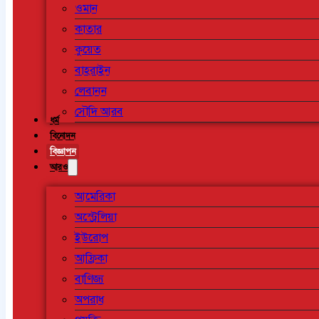
ওমান
কাতার
কুয়েত
বাহরাইন
লেবানন
সৌদি আরব
ধর্ম
বিনোদন
বিজ্ঞাপন
আরও
আমেরিকা
অস্ট্রেলিয়া
ইউরোপ
আফ্রিকা
বাণিজ্য
অপরাধ