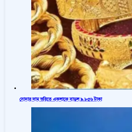
সোনার দাম ভরিতে একলাফে বাড়ল ৯,৮৫৬ টাকা