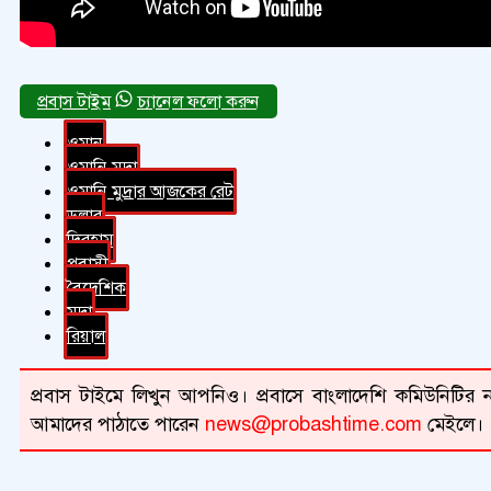
চ্যানেল ফলো করুন
ওমান
ওমানি মুদ্রা
ওমানি মুদ্রার আজকের রেট
ডলার
দিরহাম
প্রবাসী
বৈদেশিক
মুদ্রা
রিয়াল
প্রবাস টাইমে লিখুন আপনিও। প্রবাসে বাংলাদেশি কমিউনিটির না
আমাদের পাঠাতে পারেন
news@probashtime.com
মেইলে।