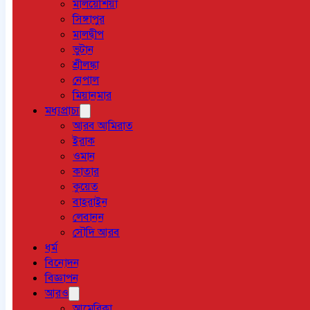
মালয়েশিয়া
সিঙ্গাপুর
মালদ্বীপ
ভুটান
শ্রীলঙ্কা
নেপাল
মিয়ানমার
মধ্যপ্রাচ্য
আরব আমিরাত
ইরাক
ওমান
কাতার
কুয়েত
বাহরাইন
লেবানন
সৌদি আরব
ধর্ম
বিনোদন
বিজ্ঞাপন
আরও
আমেরিকা